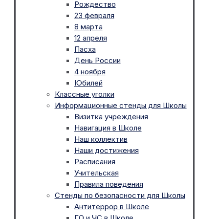
Рождество
23 февраля
8 марта
12 апреля
Пасха
День России
4 ноября
Юбилей
Классные уголки
Информационные стенды для Школы
Визитка учреждения
Навигация в Школе
Наш коллектив
Наши достижения
Расписания
Учительская
Правила поведения
Стенды по безопасности для Школы
Антитеррор в Школе
ГО и ЧС в Школе