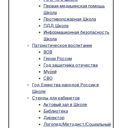
Первая медицинская помощь
Школа
Противопожарная Школа
ПДД Школа
Информационная безопасность
Школа
Патриотическое воспитание
ВОВ
Герои России
Год защитника отечества
Музей
СВО
Год Единства народов России в
Школе
Стенды для кабинетов
Актовый зал в Школе
Библиотека
Директор
Логопед/Методист/Социальный