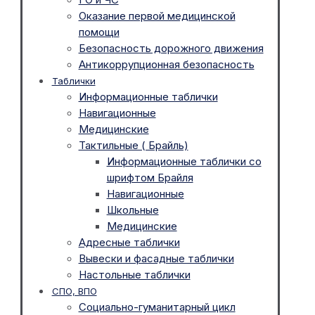
Оказание первой медицинской
помощи
Безопасность дорожного движения
Антикоррупционная безопасность
Таблички
Информационные таблички
Навигационные
Медицинские
Тактильные ( Брайль)
Информационные таблички со
шрифтом Брайля
Навигационные
Школьные
Медицинские
Адресные таблички
Вывески и фасадные таблички
Настольные таблички
СПО, ВПО
Социально-гуманитарный цикл