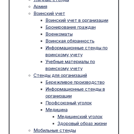
Армия
Воинский учет
Воинский учет в организации
Бронирование граждан
Военкоматы
Воинская обязанность
Информационные стенды по
воинскому учету
Учебные материалы по
воинскому учету
Стенды для организаций
Бережливое производство
Информационные стенды в
организации
Профсоюзный уголок
Медицина
Медицинский уголок
Здоровый образ жизни
Мобильные стенды