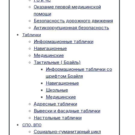
Оказание первой медицинской
помощи
Безопасность дорожного движения
Антикоррупционная безопасность
Таблички
Информационные таблички
Навигационные
Медицинские
Тактильные ( Брайль)
Информационные таблички со
шрифтом Брайля
Навигационные
Школьные
Медицинские
Адресные таблички
Вывески и фасадные таблички
Настольные таблички
СПО, ВПО
Социально-гуманитарный цикл