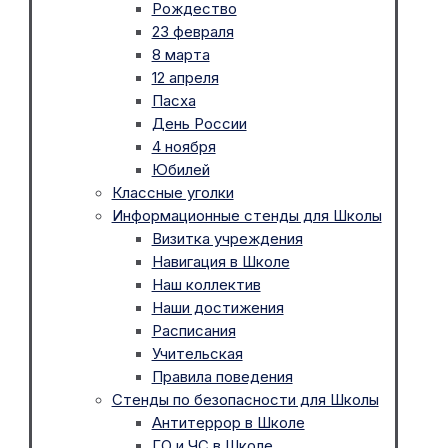
Рождество
23 февраля
8 марта
12 апреля
Пасха
День России
4 ноября
Юбилей
Классные уголки
Информационные стенды для Школы
Визитка учреждения
Навигация в Школе
Наш коллектив
Наши достижения
Расписания
Учительская
Правила поведения
Стенды по безопасности для Школы
Антитеррор в Школе
ГО и ЧС в Школе