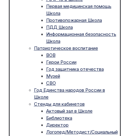
Первая медицинская помощь
Школа
Противопожарная Школа
ПДД Школа
Информационная безопасность
Школа
Патриотическое воспитание
ВОВ
Герои России
Год защитника отечества
Музей
СВО
Год Единства народов России в
Школе
Стенды для кабинетов
Актовый зал в Школе
Библиотека
Директор
Логопед/Методист/Социальный