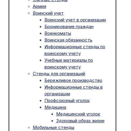
Армия
Воинский учет
Воинский учет в организации
Бронирование граждан
Военкоматы
Воинская обязанность
Информационные стенды по
воинскому учету
Учебные материалы по
воинскому учету
Стенды для организаций
Бережливое производство
Информационные стенды в
организации
Профсоюзный уголок
Медицина
Медицинский уголок
Здоровый образ жизни
Мобильные стенды