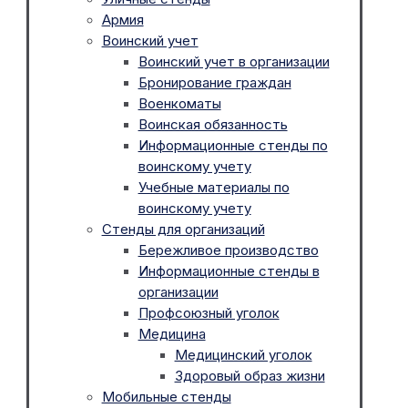
Армия
Воинский учет
Воинский учет в организации
Бронирование граждан
Военкоматы
Воинская обязанность
Информационные стенды по
воинскому учету
Учебные материалы по
воинскому учету
Стенды для организаций
Бережливое производство
Информационные стенды в
организации
Профсоюзный уголок
Медицина
Медицинский уголок
Здоровый образ жизни
Мобильные стенды