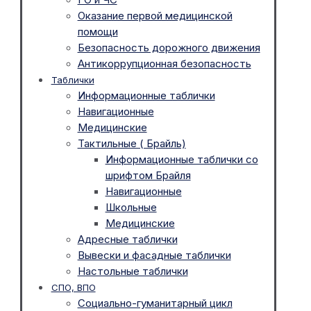
Оказание первой медицинской
помощи
Безопасность дорожного движения
Антикоррупционная безопасность
Таблички
Информационные таблички
Навигационные
Медицинские
Тактильные ( Брайль)
Информационные таблички со
шрифтом Брайля
Навигационные
Школьные
Медицинские
Адресные таблички
Вывески и фасадные таблички
Настольные таблички
СПО, ВПО
Социально-гуманитарный цикл