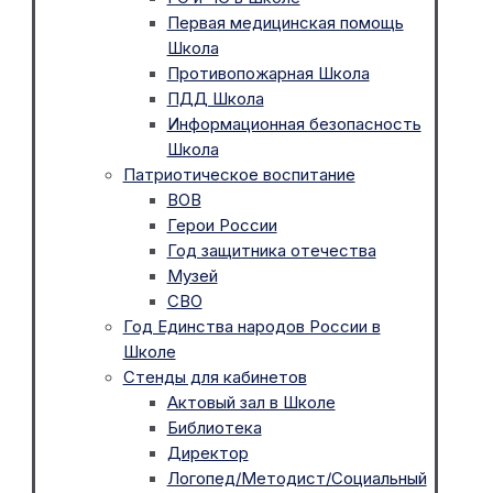
Первая медицинская помощь
Школа
Противопожарная Школа
ПДД Школа
Информационная безопасность
Школа
Патриотическое воспитание
ВОВ
Герои России
Год защитника отечества
Музей
СВО
Год Единства народов России в
Школе
Стенды для кабинетов
Актовый зал в Школе
Библиотека
Директор
Логопед/Методист/Социальный