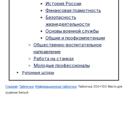
История России
Финансовая грамотность
Безопасность
жизнедеятельности
Основы военной службы
Общие и профкомпетенции
Общественно-воспитательное
направление
Работа на станках
Молодые профессионалы
Рулонные шторы
Главная
-
Таблички
-
Информационные таблички
-
Табличка 300×100 Место для
курения Белый