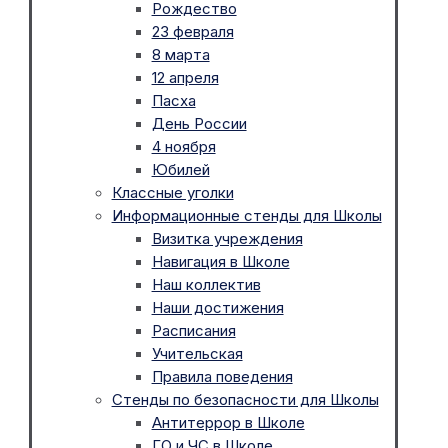
Рождество
23 февраля
8 марта
12 апреля
Пасха
День России
4 ноября
Юбилей
Классные уголки
Информационные стенды для Школы
Визитка учреждения
Навигация в Школе
Наш коллектив
Наши достижения
Расписания
Учительская
Правила поведения
Стенды по безопасности для Школы
Антитеррор в Школе
ГО и ЧС в Школе