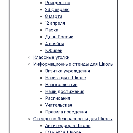
Рождество
23 февраля
8 марта
12 апреля
Пасха
День России
4 ноября
Юбилей
Классные уголки
Информационные стенды для Школы
Визитка учреждения
Навигация в Школе
Наш коллектив
Наши достижения
Расписания
Учительская
Правила поведения
Стенды по безопасности для Школы
Антитеррор в Школе
ГО и ЧС в Школе