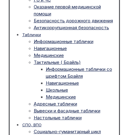
Оказание первой медицинской
помощи
Безопасность дорожного движения
Антикоррупционная безопасность
Таблички
Информационные таблички
Навигационные
Медицинские
Тактильные ( Брайль)
Информационные таблички со
шрифтом Брайля
Навигационные
Школьные
Медицинские
Адресные таблички
Вывески и фасадные таблички
Настольные таблички
СПО, ВПО
Социально-гуманитарный цикл