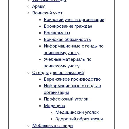
Армия
Воинский учет
Воинский учет в организации
Бронирование граждан
Военкоматы
Воинская обязанность
Информационные стенды по
воинскому учету
Учебные материалы по
воинскому учету
Стенды для организаций
Бережливое производство
Информационные стенды в
организации
Профсоюзный уголок
Медицина
Медицинский уголок
Здоровый образ жизни
Мобильные стенды