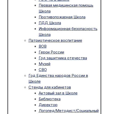
Первая медицинская помощь
Школа
Противопожарная Школа
ПДД Школа
Информационная безопасность
Школа
Патриотическое воспитание
ВОВ
Герои России
Год защитника отечества
Музей
СВО
Год Единства народов России в
Школе
Стенды для кабинетов
Актовый зал в Школе
Библиотека
Директор
Логопед/Методист/Социальный