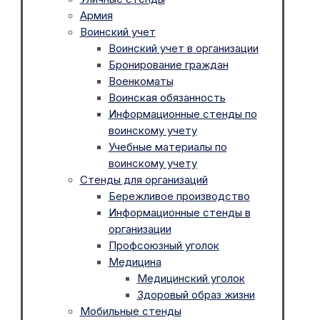
Армия
Воинский учет
Воинский учет в организации
Бронирование граждан
Военкоматы
Воинская обязанность
Информационные стенды по
воинскому учету
Учебные материалы по
воинскому учету
Стенды для организаций
Бережливое производство
Информационные стенды в
организации
Профсоюзный уголок
Медицина
Медицинский уголок
Здоровый образ жизни
Мобильные стенды