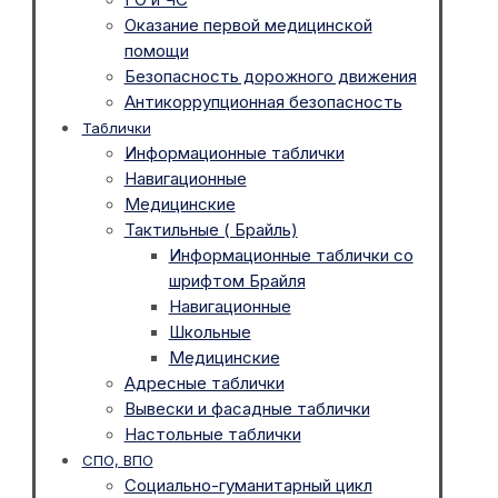
Оказание первой медицинской
помощи
Безопасность дорожного движения
Антикоррупционная безопасность
Таблички
Информационные таблички
Навигационные
Медицинские
Тактильные ( Брайль)
Информационные таблички со
шрифтом Брайля
Навигационные
Школьные
Медицинские
Адресные таблички
Вывески и фасадные таблички
Настольные таблички
СПО, ВПО
Социально-гуманитарный цикл