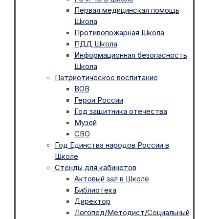
Первая медицинская помощь
Школа
Противопожарная Школа
ПДД Школа
Информационная безопасность
Школа
Патриотическое воспитание
ВОВ
Герои России
Год защитника отечества
Музей
СВО
Год Единства народов России в
Школе
Стенды для кабинетов
Актовый зал в Школе
Библиотека
Директор
Логопед/Методист/Социальный