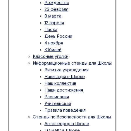
Рождество
23 февраля
8 марта
12 апреля
Пасха
День России
4 ноября
Юбилей
Классные уголки
Информационные стенды для Школы
Визитка учреждения
Навигация в Школе
Наш коллектив
Наши достижения
Расписания
Учительская
Правила поведения
Стенды по безопасности для Школы
Антитеррор в Школе
ГО и ЧС в Школе