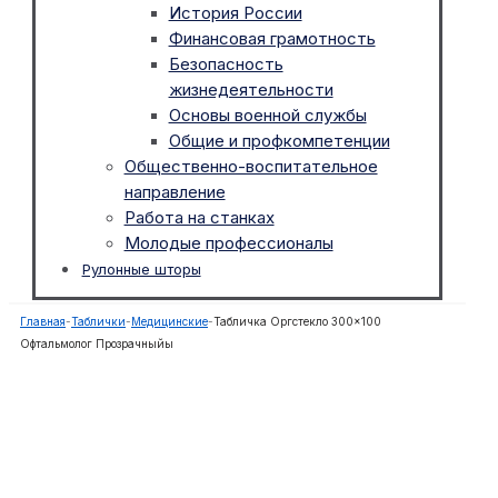
История России
Финансовая грамотность
Безопасность
жизнедеятельности
Основы военной службы
Общие и профкомпетенции
Общественно-воспитательное
направление
Работа на станках
Молодые профессионалы
Рулонные шторы
Главная
-
Таблички
-
Медицинские
-
Табличка Оргстекло 300×100
Офтальмолог Прозрачныйы