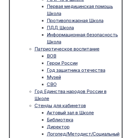
Первая медицинская помощь
Школа
Противопожарная Школа
ПДД Школа
Информационная безопасность
Школа
Патриотическое воспитание
ВОВ
Герои России
Год защитника отечества
Музей
СВО
Год Единства народов России в
Школе
Стенды для кабинетов
Актовый зал в Школе
Библиотека
Директор
Логопед/Методист/Социальный