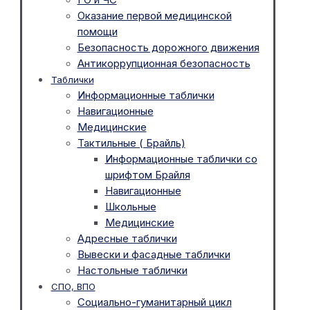
Оказание первой медицинской
помощи
Безопасность дорожного движения
Антикоррупционная безопасность
Таблички
Информационные таблички
Навигационные
Медицинские
Тактильные ( Брайль)
Информационные таблички со
шрифтом Брайля
Навигационные
Школьные
Медицинские
Адресные таблички
Вывески и фасадные таблички
Настольные таблички
СПО, ВПО
Социально-гуманитарный цикл