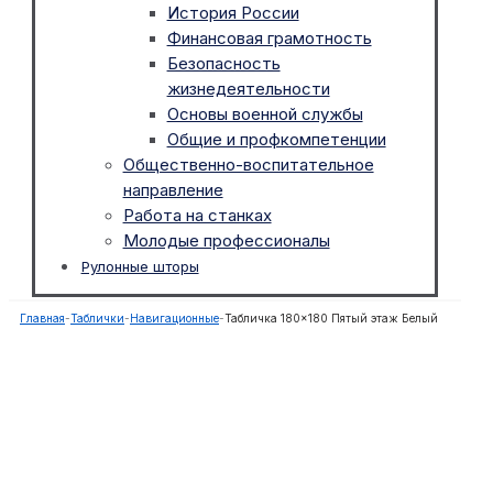
История России
Финансовая грамотность
Безопасность
жизнедеятельности
Основы военной службы
Общие и профкомпетенции
Общественно-воспитательное
направление
Работа на станках
Молодые профессионалы
Рулонные шторы
Главная
-
Таблички
-
Навигационные
-
Табличка 180×180 Пятый этаж Белый