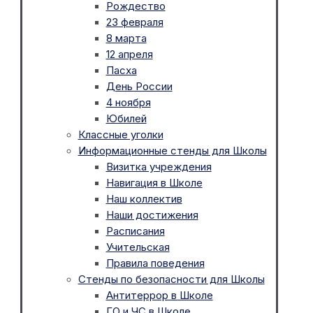
Рождество
23 февраля
8 марта
12 апреля
Пасха
День России
4 ноября
Юбилей
Классные уголки
Информационные стенды для Школы
Визитка учреждения
Навигация в Школе
Наш коллектив
Наши достижения
Расписания
Учительская
Правила поведения
Стенды по безопасности для Школы
Антитеррор в Школе
ГО и ЧС в Школе