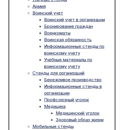
Армия
Воинский учет
Воинский учет в организации
Бронирование граждан
Военкоматы
Воинская обязанность
Информационные стенды по
воинскому учету
Учебные материалы по
воинскому учету
Стенды для организаций
Бережливое производство
Информационные стенды в
организации
Профсоюзный уголок
Медицина
Медицинский уголок
Здоровый образ жизни
Мобильные стенды