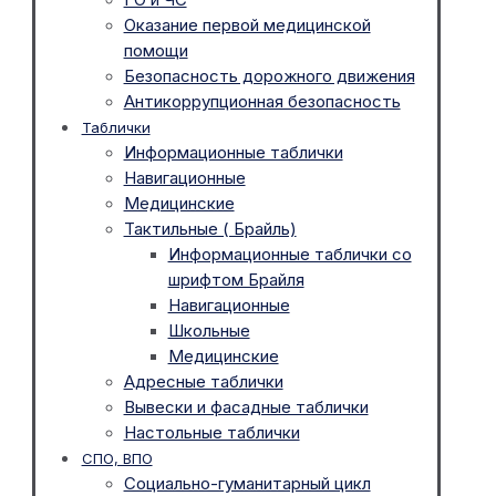
Оказание первой медицинской
помощи
Безопасность дорожного движения
Антикоррупционная безопасность
Таблички
Информационные таблички
Навигационные
Медицинские
Тактильные ( Брайль)
Информационные таблички со
шрифтом Брайля
Навигационные
Школьные
Медицинские
Адресные таблички
Вывески и фасадные таблички
Настольные таблички
СПО, ВПО
Социально-гуманитарный цикл