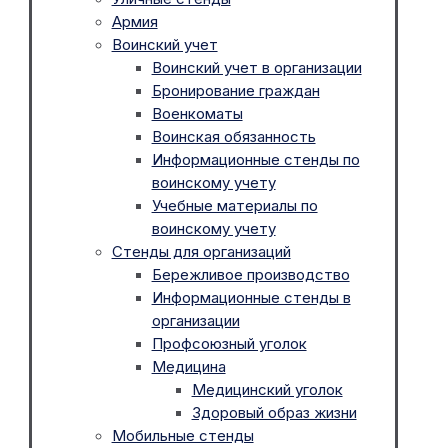
Армия
Воинский учет
Воинский учет в организации
Бронирование граждан
Военкоматы
Воинская обязанность
Информационные стенды по
воинскому учету
Учебные материалы по
воинскому учету
Стенды для организаций
Бережливое производство
Информационные стенды в
организации
Профсоюзный уголок
Медицина
Медицинский уголок
Здоровый образ жизни
Мобильные стенды