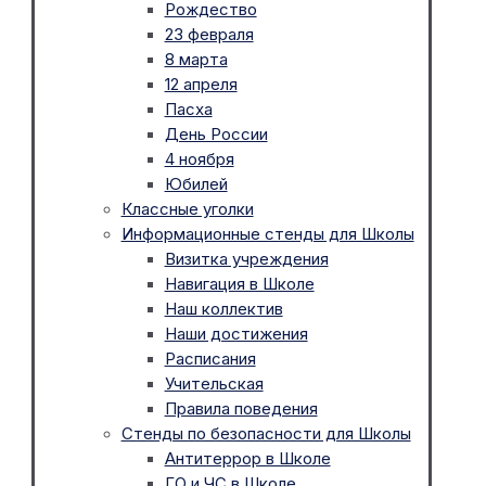
Рождество
23 февраля
8 марта
12 апреля
Пасха
День России
4 ноября
Юбилей
Классные уголки
Информационные стенды для Школы
Визитка учреждения
Навигация в Школе
Наш коллектив
Наши достижения
Расписания
Учительская
Правила поведения
Стенды по безопасности для Школы
Антитеррор в Школе
ГО и ЧС в Школе