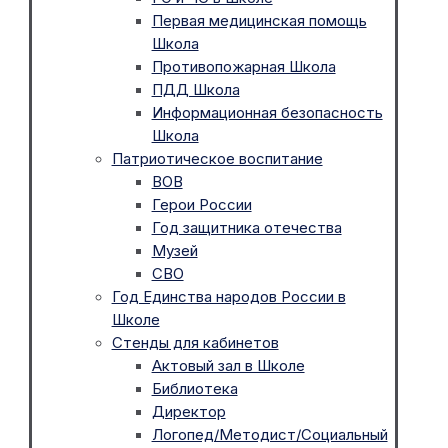
Первая медицинская помощь
Школа
Противопожарная Школа
ПДД Школа
Информационная безопасность
Школа
Патриотическое воспитание
ВОВ
Герои России
Год защитника отечества
Музей
СВО
Год Единства народов России в
Школе
Стенды для кабинетов
Актовый зал в Школе
Библиотека
Директор
Логопед/Методист/Социальный