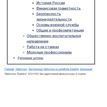
История России
Финансовая грамотность
Безопасность
жизнедеятельности
Основы военной службы
Общие и профкомпетенции
Общественно-воспитательное
направление
Работа на станках
Молодые профессионалы
Рулонные шторы
Главная
-
Таблички
-
Тактильные таблички со шрифтом Брайля
-
Школьные
-
Табличка “Брайль” 300×100 Зал адаптивной физкультуры и спорта