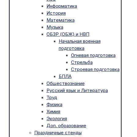
Информатика
История
Математика
Музыка
ОБЗР (ОБЖ) и НВП
Начальная военная
подготовка
Огневая подготовка
Стрельба
Строевая подготовка
БПЛА
Обществознание
Русский язык и Литература
Труд
Физика
Химия
Экология
Доп. образование
Праздничные стенды