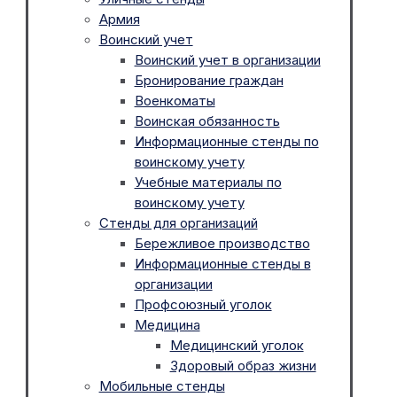
Армия
Воинский учет
Воинский учет в организации
Бронирование граждан
Военкоматы
Воинская обязанность
Информационные стенды по
воинскому учету
Учебные материалы по
воинскому учету
Стенды для организаций
Бережливое производство
Информационные стенды в
организации
Профсоюзный уголок
Медицина
Медицинский уголок
Здоровый образ жизни
Мобильные стенды