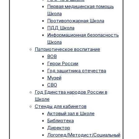
Первая медицинская помощь
Школа
Противопожарная Школа
ПДД Школа
Информационная безопасность
Школа
Патриотическое воспитание
ВОВ
Герои России
Год защитника отечества
Музей
СВО
Год Единства народов России в
Школе
Стенды для кабинетов
Актовый зал в Школе
Библиотека
Директор
Логопед/Методист/Социальный