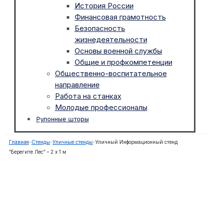
История России
Финансовая грамотность
Безопасность
жизнедеятельности
Основы военной службы
Общие и профкомпетенции
Общественно-воспитательное
направление
Работа на станках
Молодые профессионалы
Рулонные шторы
Главная
-
Стенды
-
Уличные стенды
-
Уличный Информационный стенд
“Берегите Лес” – 2 х 1 м