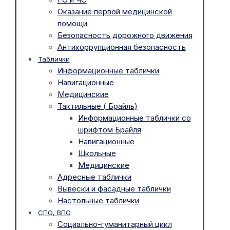
Оказание первой медицинской
помощи
Безопасность дорожного движения
Антикоррупционная безопасность
Таблички
Информационные таблички
Навигационные
Медицинские
Тактильные ( Брайль)
Информационные таблички со
шрифтом Брайля
Навигационные
Школьные
Медицинские
Адресные таблички
Вывески и фасадные таблички
Настольные таблички
СПО, ВПО
Социально-гуманитарный цикл