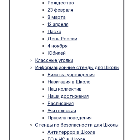
Рождество
23 февраля
8 марта
12 апреля
Пасха
День России
4 ноября
Юбилей
Классные уголки
Информационные стенды для Школы
Визитка учреждения
Навигация в Школе
Наш коллектив
Наши достижения
Расписания
Учительская
Правила поведения
Стенды по безопасности для Школы
Антитеррор в Школе
ГО и ЧС в Школе