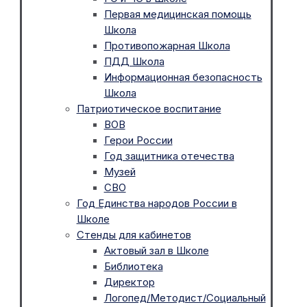
Первая медицинская помощь
Школа
Противопожарная Школа
ПДД Школа
Информационная безопасность
Школа
Патриотическое воспитание
ВОВ
Герои России
Год защитника отечества
Музей
СВО
Год Единства народов России в
Школе
Стенды для кабинетов
Актовый зал в Школе
Библиотека
Директор
Логопед/Методист/Социальный