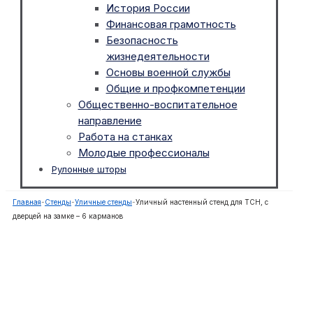
История России
Финансовая грамотность
Безопасность
жизнедеятельности
Основы военной службы
Общие и профкомпетенции
Общественно-воспитательное
направление
Работа на станках
Молодые профессионалы
Рулонные шторы
Главная
-
Стенды
-
Уличные стенды
-
Уличный настенный стенд для ТСН, с
дверцей на замке – 6 карманов