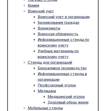
Армия
Воинский учет
Воинский учет в организации
Бронирование граждан
Военкоматы
Воинская обязанность
Информационные стенды по
воинскому учету
Учебные материалы по
воинскому учету
Стенды для организаций
Бережливое производство
Информационные стенды в
организации
Профсоюзный уголок
Медицина
Медицинский уголок
Здоровый образ жизни
Мобильные стенды