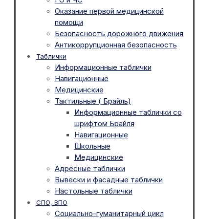
Оказание первой медицинской
помощи
Безопасность дорожного движения
Антикоррупционная безопасность
Таблички
Информационные таблички
Навигационные
Медицинские
Тактильные ( Брайль)
Информационные таблички со
шрифтом Брайля
Навигационные
Школьные
Медицинские
Адресные таблички
Вывески и фасадные таблички
Настольные таблички
СПО, ВПО
Социально-гуманитарный цикл