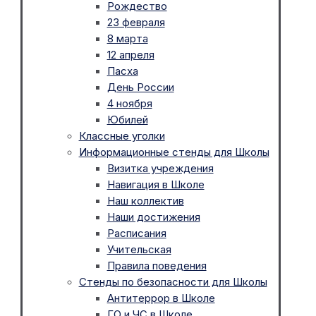
Рождество
23 февраля
8 марта
12 апреля
Пасха
День России
4 ноября
Юбилей
Классные уголки
Информационные стенды для Школы
Визитка учреждения
Навигация в Школе
Наш коллектив
Наши достижения
Расписания
Учительская
Правила поведения
Стенды по безопасности для Школы
Антитеррор в Школе
ГО и ЧС в Школе