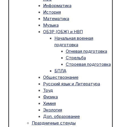
Информатика
История
Математика
Музыка
ОБЗР (ОБЖ) и НВП
Начальная военная
подготовка
Огневая подготовка
Стрельба
Строевая подготовка
БПЛА
Обществознание
Русский язык и Литература
Труд
Физика
Химия
Экология
Доп. образование
Праздничные стенды