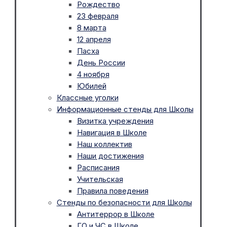
Рождество
23 февраля
8 марта
12 апреля
Пасха
День России
4 ноября
Юбилей
Классные уголки
Информационные стенды для Школы
Визитка учреждения
Навигация в Школе
Наш коллектив
Наши достижения
Расписания
Учительская
Правила поведения
Стенды по безопасности для Школы
Антитеррор в Школе
ГО и ЧС в Школе