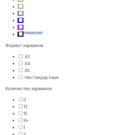
Медицинский
Формат карманов
А3
А4
А5
Нестандартные
Количество карманов
0
13
15
9+
1
2