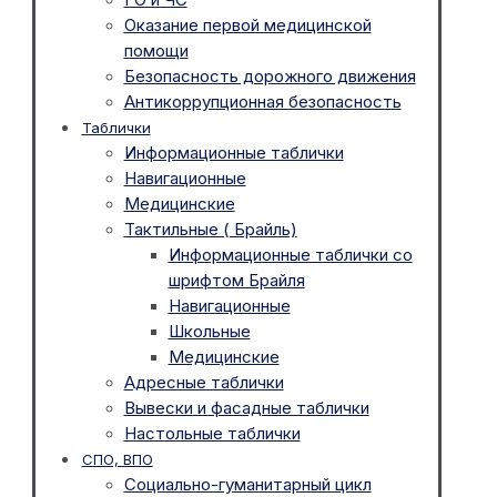
Оказание первой медицинской
помощи
Безопасность дорожного движения
Антикоррупционная безопасность
Таблички
Информационные таблички
Навигационные
Медицинские
Тактильные ( Брайль)
Информационные таблички со
шрифтом Брайля
Навигационные
Школьные
Медицинские
Адресные таблички
Вывески и фасадные таблички
Настольные таблички
СПО, ВПО
Социально-гуманитарный цикл