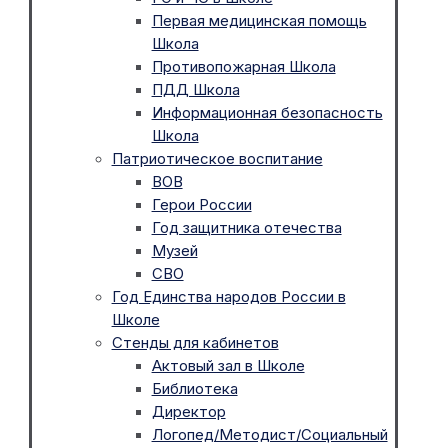
Первая медицинская помощь
Школа
Противопожарная Школа
ПДД Школа
Информационная безопасность
Школа
Патриотическое воспитание
ВОВ
Герои России
Год защитника отечества
Музей
СВО
Год Единства народов России в
Школе
Стенды для кабинетов
Актовый зал в Школе
Библиотека
Директор
Логопед/Методист/Социальный