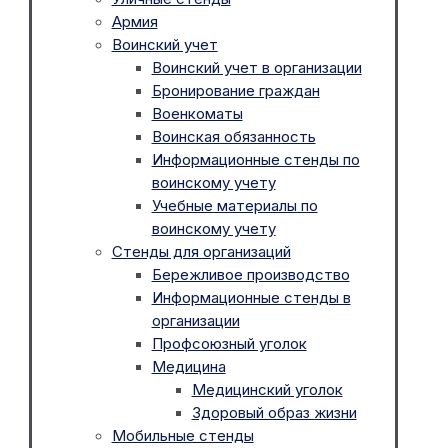
Армия
Воинский учет
Воинский учет в организации
Бронирование граждан
Военкоматы
Воинская обязанность
Информационные стенды по
воинскому учету
Учебные материалы по
воинскому учету
Стенды для организаций
Бережливое производство
Информационные стенды в
организации
Профсоюзный уголок
Медицина
Медицинский уголок
Здоровый образ жизни
Мобильные стенды