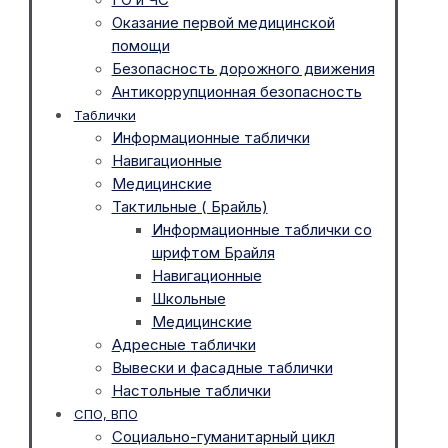
Оказание первой медицинской
помощи
Безопасность дорожного движения
Антикоррупционная безопасность
Таблички
Информационные таблички
Навигационные
Медицинские
Тактильные ( Брайль)
Информационные таблички со
шрифтом Брайля
Навигационные
Школьные
Медицинские
Адресные таблички
Вывески и фасадные таблички
Настольные таблички
СПО, ВПО
Социально-гуманитарный цикл