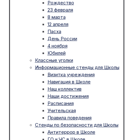
Рождество
23 февраля
8 марта
12 апреля
Пасха
День России
4 ноября
Юбилей
Классные уголки
Информационные стенды для Школы
Визитка учреждения
Навигация в Школе
Наш коллектив
Наши достижения
Расписания
Учительская
Правила поведения
Стенды по безопасности для Школы
Антитеррор в Школе
ГО и ЧС в Школе