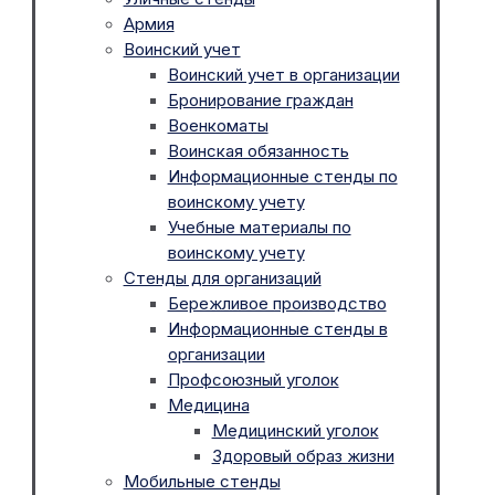
Армия
Воинский учет
Воинский учет в организации
Бронирование граждан
Военкоматы
Воинская обязанность
Информационные стенды по
воинскому учету
Учебные материалы по
воинскому учету
Стенды для организаций
Бережливое производство
Информационные стенды в
организации
Профсоюзный уголок
Медицина
Медицинский уголок
Здоровый образ жизни
Мобильные стенды