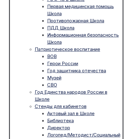
Первая медицинская помощь
Школа
Противопожарная Школа
ПДД Школа
Информационная безопасность
Школа
Патриотическое воспитание
ВОВ
Герои России
Год защитника отечества
Музей
СВО
Год Единства народов России в
Школе
Стенды для кабинетов
Актовый зал в Школе
Библиотека
Директор
Логопед/Методист/Социальный