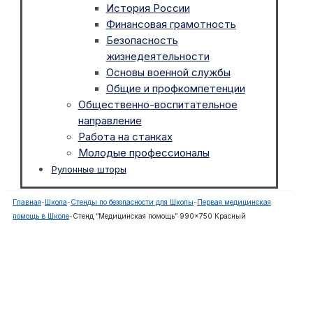
История России
Финансовая грамотность
Безопасность
жизнедеятельности
Основы военной службы
Общие и профкомпетенции
Общественно-воспитательное
направление
Работа на станках
Молодые профессионалы
Рулонные шторы
Главная
-
Школа
-
Стенды по безопасности для Школы
-
Первая медицинская
помощь в Школе
-
Стенд “Медицинская помощь” 990×750 Красный