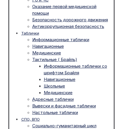
Оказание первой медицинской
помощи
Безопасность дорожного движения
Антикоррупционная безопасность
Таблички
Информационные таблички
Навигационные
Медицинские
Тактильные ( Брайль)
Информационные таблички со
шрифтом Брайля
Навигационные
Школьные
Медицинские
Адресные таблички
Вывески и фасадные таблички
Настольные таблички
СПО, ВПО
Социально-гуманитарный цикл