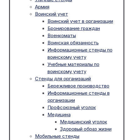
Армия
Воинский учет
Воинский учет в организации
Бронирование граждан
Военкоматы
Воинская обязанность
Информационные стенды по
воинскому учету
Учебные материалы по
воинскому учету
Стенды для организаций
Бережливое производство
Информационные стенды в
организации
Профсоюзный уголок
Медицина
Медицинский уголок
Здоровый образ жизни
Мобильные стенды