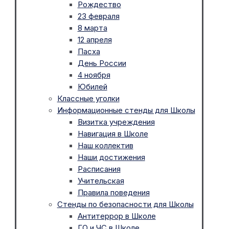
Рождество
23 февраля
8 марта
12 апреля
Пасха
День России
4 ноября
Юбилей
Классные уголки
Информационные стенды для Школы
Визитка учреждения
Навигация в Школе
Наш коллектив
Наши достижения
Расписания
Учительская
Правила поведения
Стенды по безопасности для Школы
Антитеррор в Школе
ГО и ЧС в Школе