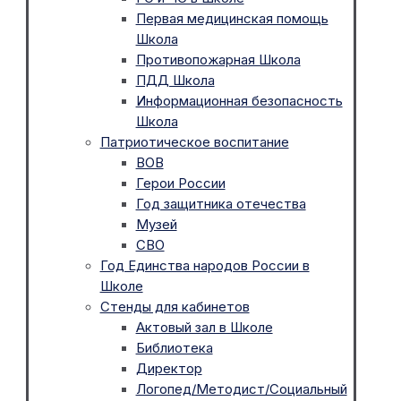
Первая медицинская помощь
Школа
Противопожарная Школа
ПДД Школа
Информационная безопасность
Школа
Патриотическое воспитание
ВОВ
Герои России
Год защитника отечества
Музей
СВО
Год Единства народов России в
Школе
Стенды для кабинетов
Актовый зал в Школе
Библиотека
Директор
Логопед/Методист/Социальный