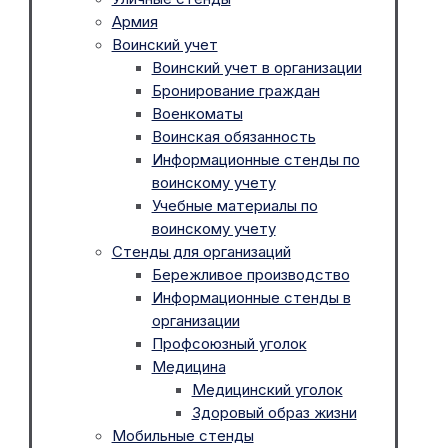
Армия
Воинский учет
Воинский учет в организации
Бронирование граждан
Военкоматы
Воинская обязанность
Информационные стенды по
воинскому учету
Учебные материалы по
воинскому учету
Стенды для организаций
Бережливое производство
Информационные стенды в
организации
Профсоюзный уголок
Медицина
Медицинский уголок
Здоровый образ жизни
Мобильные стенды