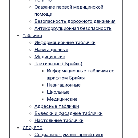
Оказание первой медицинской
помощи
Безопасность дорожного движения
Антикоррупционная безопасность
Таблички
Информационные таблички
Навигационные
Медицинские
Тактильные ( Брайль)
Информационные таблички со
шрифтом Брайля
Навигационные
Школьные
Медицинские
Адресные таблички
Вывески и фасадные таблички
Настольные таблички
СПО, ВПО
Социально-гуманитарный цикл