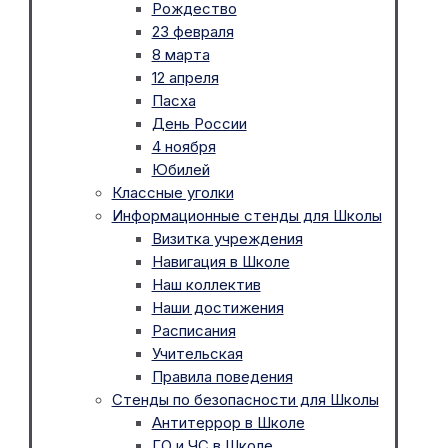
Рождество
23 февраля
8 марта
12 апреля
Пасха
День России
4 ноября
Юбилей
Классные уголки
Информационные стенды для Школы
Визитка учреждения
Навигация в Школе
Наш коллектив
Наши достижения
Расписания
Учительская
Правила поведения
Стенды по безопасности для Школы
Антитеррор в Школе
ГО и ЧС в Школе