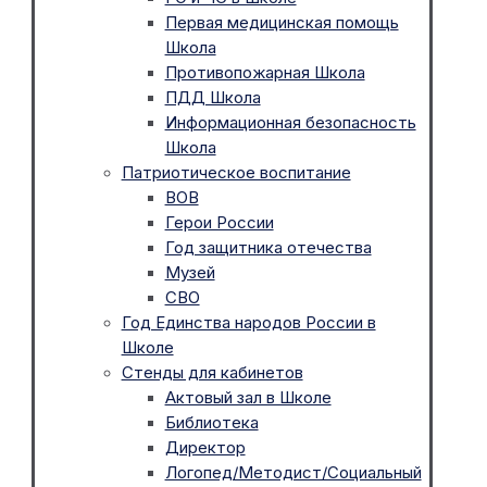
Первая медицинская помощь
Школа
Противопожарная Школа
ПДД Школа
Информационная безопасность
Школа
Патриотическое воспитание
ВОВ
Герои России
Год защитника отечества
Музей
СВО
Год Единства народов России в
Школе
Стенды для кабинетов
Актовый зал в Школе
Библиотека
Директор
Логопед/Методист/Социальный