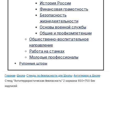
История России
Финансовая грамотность
Безопасность
жизнедеятельности
Основы военной службы
Общие и профкомпетенции
Общественно-воспитательное
направление
Работа на станках
Молодые профессионалы
Рулонные шторы
Главная
-
Школа
-
Стенды по безопасности для Школы
-
Антитеррор в Школе
-
Стенд “Антитеррористическая безопасность” 2 кармана 650×750 Без
надписей