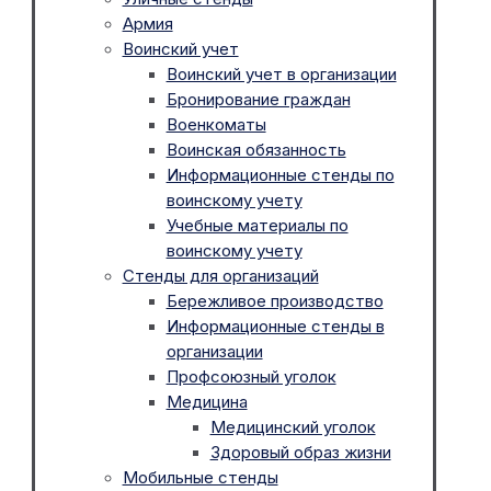
Армия
Воинский учет
Воинский учет в организации
Бронирование граждан
Военкоматы
Воинская обязанность
Информационные стенды по
воинскому учету
Учебные материалы по
воинскому учету
Стенды для организаций
Бережливое производство
Информационные стенды в
организации
Профсоюзный уголок
Медицина
Медицинский уголок
Здоровый образ жизни
Мобильные стенды