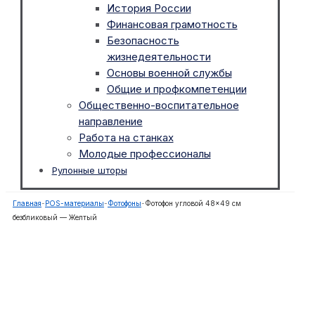
История России
Финансовая грамотность
Безопасность
жизнедеятельности
Основы военной службы
Общие и профкомпетенции
Общественно-воспитательное
направление
Работа на станках
Молодые профессионалы
Рулонные шторы
Главная
-
POS-материалы
-
Фотофоны
-
Фотофон угловой 48×49 см
безбликовый — Желтый