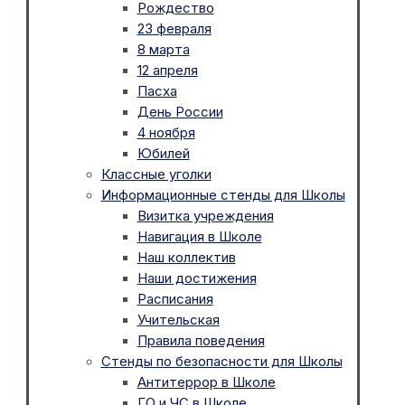
Рождество
23 февраля
8 марта
12 апреля
Пасха
День России
4 ноября
Юбилей
Классные уголки
Информационные стенды для Школы
Визитка учреждения
Навигация в Школе
Наш коллектив
Наши достижения
Расписания
Учительская
Правила поведения
Стенды по безопасности для Школы
Антитеррор в Школе
ГО и ЧС в Школе