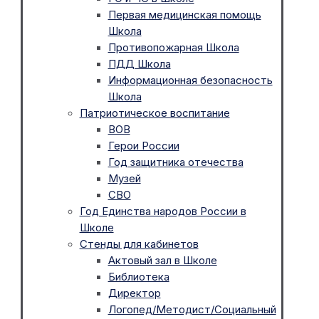
Первая медицинская помощь
Школа
Противопожарная Школа
ПДД Школа
Информационная безопасность
Школа
Патриотическое воспитание
ВОВ
Герои России
Год защитника отечества
Музей
СВО
Год Единства народов России в
Школе
Стенды для кабинетов
Актовый зал в Школе
Библиотека
Директор
Логопед/Методист/Социальный