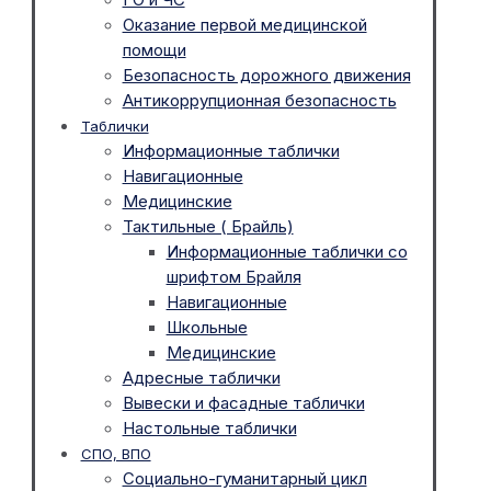
Оказание первой медицинской
помощи
Безопасность дорожного движения
Антикоррупционная безопасность
Таблички
Информационные таблички
Навигационные
Медицинские
Тактильные ( Брайль)
Информационные таблички со
шрифтом Брайля
Навигационные
Школьные
Медицинские
Адресные таблички
Вывески и фасадные таблички
Настольные таблички
СПО, ВПО
Социально-гуманитарный цикл