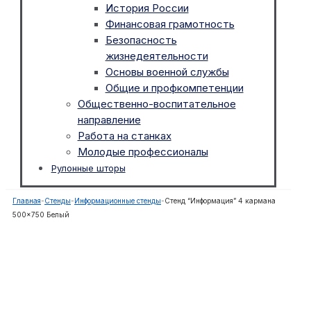
История России
Финансовая грамотность
Безопасность
жизнедеятельности
Основы военной службы
Общие и профкомпетенции
Общественно-воспитательное
направление
Работа на станках
Молодые профессионалы
Рулонные шторы
Главная
-
Стенды
-
Информационные стенды
-
Стенд “Информация” 4 кармана
500×750 Белый