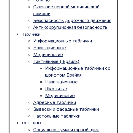
Оказание первой медицинской
помощи
Безопасность дорожного движения
Антикоррупционная безопасность
Таблички
Информационные таблички
Навигационные
Медицинские
Тактильные ( Брайль)
Информационные таблички со
шрифтом Брайля
Навигационные
Школьные
Медицинские
Адресные таблички
Вывески и фасадные таблички
Настольные таблички
СПО, ВПО
Социально-гуманитарный цикл