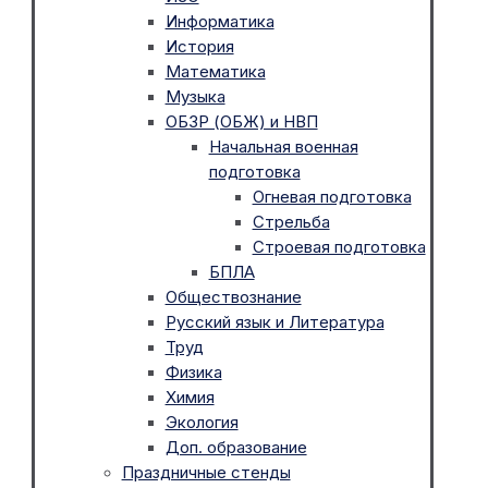
Информатика
История
Математика
Музыка
ОБЗР (ОБЖ) и НВП
Начальная военная
подготовка
Огневая подготовка
Стрельба
Строевая подготовка
БПЛА
Обществознание
Русский язык и Литература
Труд
Физика
Химия
Экология
Доп. образование
Праздничные стенды