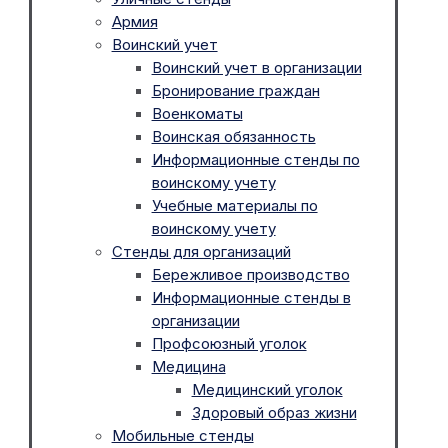
Армия
Воинский учет
Воинский учет в организации
Бронирование граждан
Военкоматы
Воинская обязанность
Информационные стенды по
воинскому учету
Учебные материалы по
воинскому учету
Стенды для организаций
Бережливое производство
Информационные стенды в
организации
Профсоюзный уголок
Медицина
Медицинский уголок
Здоровый образ жизни
Мобильные стенды