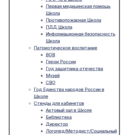
Первая медицинская помощь
Школа
Противопожарная Школа
ПДД Школа
Информационная безопасность
Школа
Патриотическое воспитание
ВОВ
Герои России
Год защитника отечества
Музей
СВО
Год Единства народов России в
Школе
Стенды для кабинетов
Актовый зал в Школе
Библиотека
Директор
Логопед/Методист/Социальный