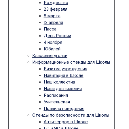
Рождество
23 февраля
8 марта
12 апреля
Пасха
День России
4 ноября
Юбилей
Классные уголки
Информационные стенды для Школы
Визитка учреждения
Навигация в Школе
Наш коллектив
Наши достижения
Расписания
Учительская
Правила поведения
Стенды по безопасности для Школы
Антитеррор в Школе
ГО и ЧС в Школе