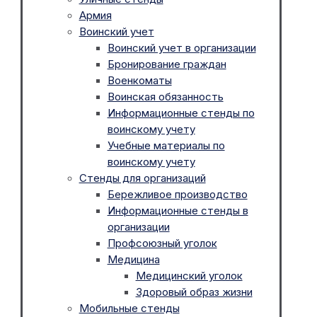
Армия
Воинский учет
Воинский учет в организации
Бронирование граждан
Военкоматы
Воинская обязанность
Информационные стенды по
воинскому учету
Учебные материалы по
воинскому учету
Стенды для организаций
Бережливое производство
Информационные стенды в
организации
Профсоюзный уголок
Медицина
Медицинский уголок
Здоровый образ жизни
Мобильные стенды