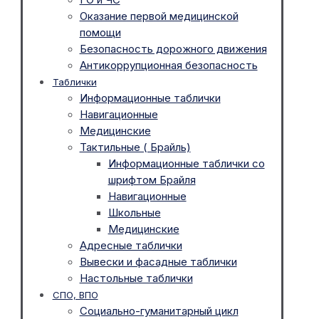
Оказание первой медицинской
помощи
Безопасность дорожного движения
Антикоррупционная безопасность
Таблички
Информационные таблички
Навигационные
Медицинские
Тактильные ( Брайль)
Информационные таблички со
шрифтом Брайля
Навигационные
Школьные
Медицинские
Адресные таблички
Вывески и фасадные таблички
Настольные таблички
СПО, ВПО
Социально-гуманитарный цикл