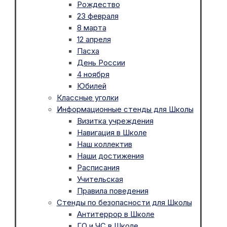
Рождество
23 февраля
8 марта
12 апреля
Пасха
День России
4 ноября
Юбилей
Классные уголки
Информационные стенды для Школы
Визитка учреждения
Навигация в Школе
Наш коллектив
Наши достижения
Расписания
Учительская
Правила поведения
Стенды по безопасности для Школы
Антитеррор в Школе
ГО и ЧС в Школе