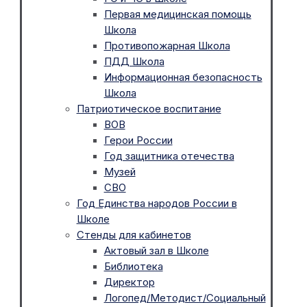
Первая медицинская помощь
Школа
Противопожарная Школа
ПДД Школа
Информационная безопасность
Школа
Патриотическое воспитание
ВОВ
Герои России
Год защитника отечества
Музей
СВО
Год Единства народов России в
Школе
Стенды для кабинетов
Актовый зал в Школе
Библиотека
Директор
Логопед/Методист/Социальный