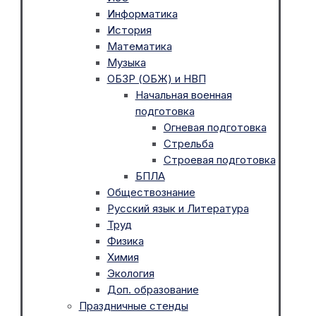
Информатика
История
Математика
Музыка
ОБЗР (ОБЖ) и НВП
Начальная военная
подготовка
Огневая подготовка
Стрельба
Строевая подготовка
БПЛА
Обществознание
Русский язык и Литература
Труд
Физика
Химия
Экология
Доп. образование
Праздничные стенды