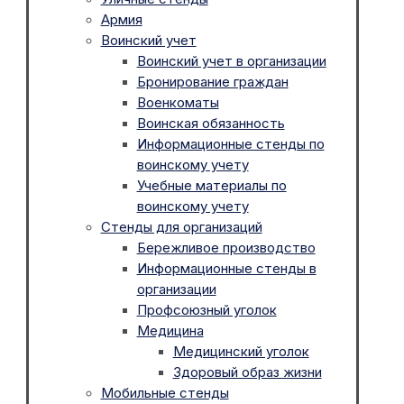
Армия
Воинский учет
Воинский учет в организации
Бронирование граждан
Военкоматы
Воинская обязанность
Информационные стенды по
воинскому учету
Учебные материалы по
воинскому учету
Стенды для организаций
Бережливое производство
Информационные стенды в
организации
Профсоюзный уголок
Медицина
Медицинский уголок
Здоровый образ жизни
Мобильные стенды