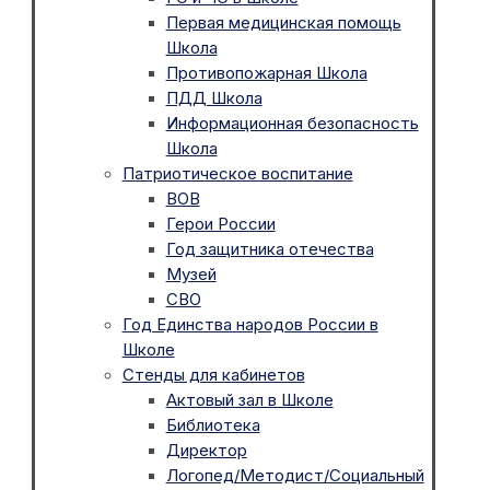
Первая медицинская помощь
Школа
Противопожарная Школа
ПДД Школа
Информационная безопасность
Школа
Патриотическое воспитание
ВОВ
Герои России
Год защитника отечества
Музей
СВО
Год Единства народов России в
Школе
Стенды для кабинетов
Актовый зал в Школе
Библиотека
Директор
Логопед/Методист/Социальный