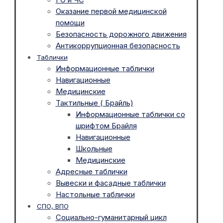
Оказание первой медицинской
помощи
Безопасность дорожного движения
Антикоррупционная безопасность
Таблички
Информационные таблички
Навигационные
Медицинские
Тактильные ( Брайль)
Информационные таблички со
шрифтом Брайля
Навигационные
Школьные
Медицинские
Адресные таблички
Вывески и фасадные таблички
Настольные таблички
СПО, ВПО
Социально-гуманитарный цикл