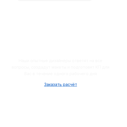
Закажите бесплатный расчёт
Наши опытные дизайнеры ответят на все
вопросы, создадут макеты и подготовят КП для
Вас в течение одного рабочего дня
Заказать расчёт