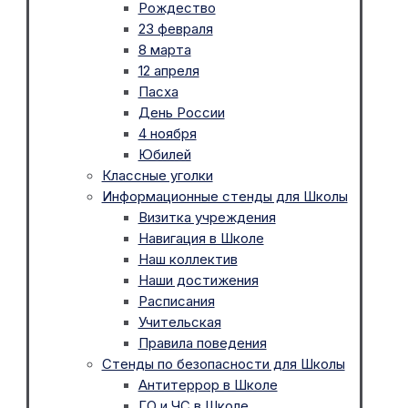
Рождество
23 февраля
8 марта
12 апреля
Пасха
День России
4 ноября
Юбилей
Классные уголки
Информационные стенды для Школы
Визитка учреждения
Навигация в Школе
Наш коллектив
Наши достижения
Расписания
Учительская
Правила поведения
Стенды по безопасности для Школы
Антитеррор в Школе
ГО и ЧС в Школе