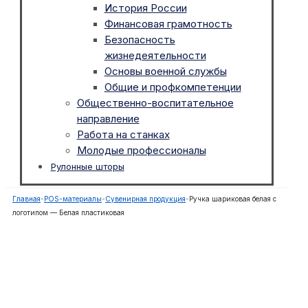
История России
Финансовая грамотность
Безопасность
жизнедеятельности
Основы военной службы
Общие и профкомпетенции
Общественно-воспитательное
направление
Работа на станках
Молодые профессионалы
Рулонные шторы
Главная
-
POS-материалы
-
Сувенирная продукция
-
Ручка шариковая белая с
логотипом — Белая пластиковая