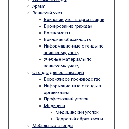
Армия
Воинский учет
Воинский учет в организации
Бронирование граждан
Военкоматы
Воинская обязанность
Информационные стенды по
воинскому учету
Учебные материалы по
воинскому учету
Стенды для организаций
Бережливое производство
Информационные стенды в
организации
Профсоюзный уголок
Медицина
Медицинский уголок
Здоровый образ жизни
Мобильные стенды