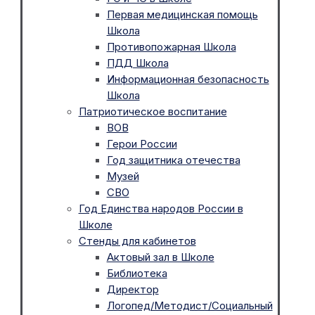
Первая медицинская помощь
Школа
Противопожарная Школа
ПДД Школа
Информационная безопасность
Школа
Патриотическое воспитание
ВОВ
Герои России
Год защитника отечества
Музей
СВО
Год Единства народов России в
Школе
Стенды для кабинетов
Актовый зал в Школе
Библиотека
Директор
Логопед/Методист/Социальный