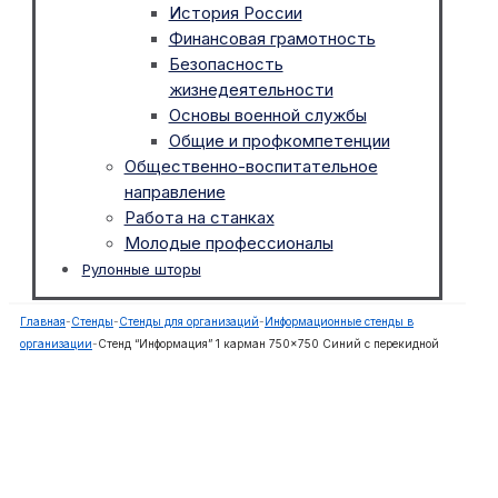
История России
Финансовая грамотность
Безопасность
жизнедеятельности
Основы военной службы
Общие и профкомпетенции
Общественно-воспитательное
направление
Работа на станках
Молодые профессионалы
Рулонные шторы
Главная
-
Стенды
-
Стенды для организаций
-
Информационные стенды в
организации
-
Стенд “Информация” 1 карман 750×750 Синий с перекидной