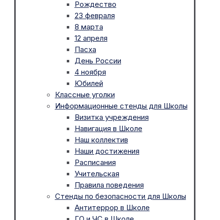
Рождество
23 февраля
8 марта
12 апреля
Пасха
День России
4 ноября
Юбилей
Классные уголки
Информационные стенды для Школы
Визитка учреждения
Навигация в Школе
Наш коллектив
Наши достижения
Расписания
Учительская
Правила поведения
Стенды по безопасности для Школы
Антитеррор в Школе
ГО и ЧС в Школе