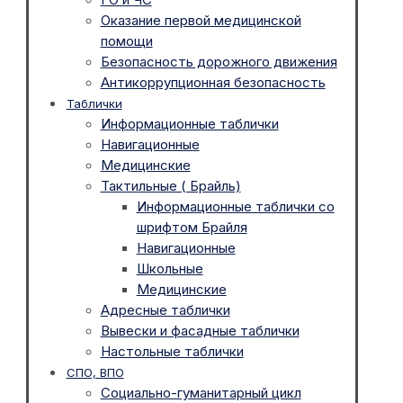
Оказание первой медицинской
помощи
Безопасность дорожного движения
Антикоррупционная безопасность
Таблички
Информационные таблички
Навигационные
Медицинские
Тактильные ( Брайль)
Информационные таблички со
шрифтом Брайля
Навигационные
Школьные
Медицинские
Адресные таблички
Вывески и фасадные таблички
Настольные таблички
СПО, ВПО
Социально-гуманитарный цикл