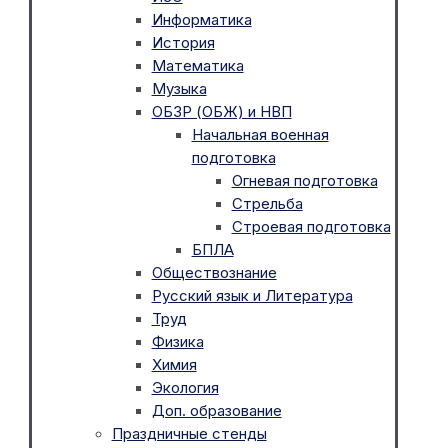
Информатика
История
Математика
Музыка
ОБЗР (ОБЖ) и НВП
Начальная военная
подготовка
Огневая подготовка
Стрельба
Строевая подготовка
БПЛА
Обществознание
Русский язык и Литература
Труд
Физика
Химия
Экология
Доп. образование
Праздничные стенды