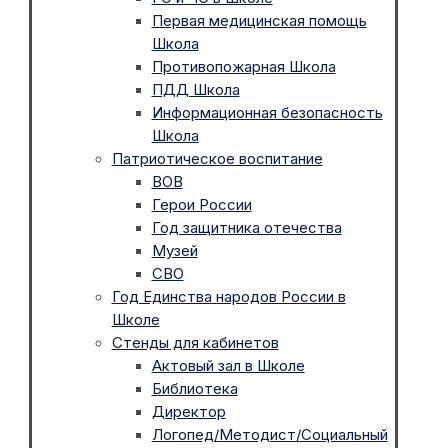
Первая медицинская помощь
Школа
Противопожарная Школа
ПДД Школа
Информационная безопасность
Школа
Патриотическое воспитание
ВОВ
Герои России
Год защитника отечества
Музей
СВО
Год Единства народов России в
Школе
Стенды для кабинетов
Актовый зал в Школе
Библиотека
Директор
Логопед/Методист/Социальный