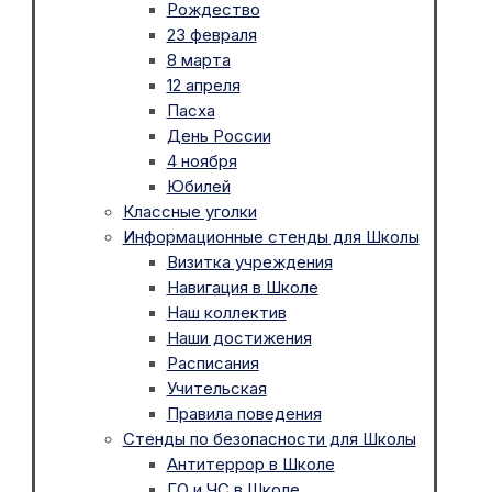
Рождество
23 февраля
8 марта
12 апреля
Пасха
День России
4 ноября
Юбилей
Классные уголки
Информационные стенды для Школы
Визитка учреждения
Навигация в Школе
Наш коллектив
Наши достижения
Расписания
Учительская
Правила поведения
Стенды по безопасности для Школы
Антитеррор в Школе
ГО и ЧС в Школе