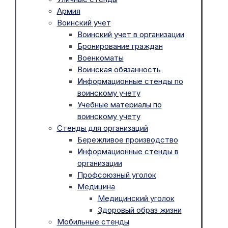
Армия
Воинский учет
Воинский учет в организации
Бронирование граждан
Военкоматы
Воинская обязанность
Информационные стенды по
воинскому учету
Учебные материалы по
воинскому учету
Стенды для организаций
Бережливое производство
Информационные стенды в
организации
Профсоюзный уголок
Медицина
Медицинский уголок
Здоровый образ жизни
Мобильные стенды