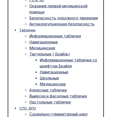
Оказание первой медицинской
помощи
Безопасность дорожного движения
Антикоррупционная безопасность
Таблички
Информационные таблички
Навигационные
Медицинские
Тактильные ( Брайль)
Информационные таблички со
шрифтом Брайля
Навигационные
Школьные
Медицинские
Адресные таблички
Вывески и фасадные таблички
Настольные таблички
СПО, ВПО
Социально-гуманитарный цикл