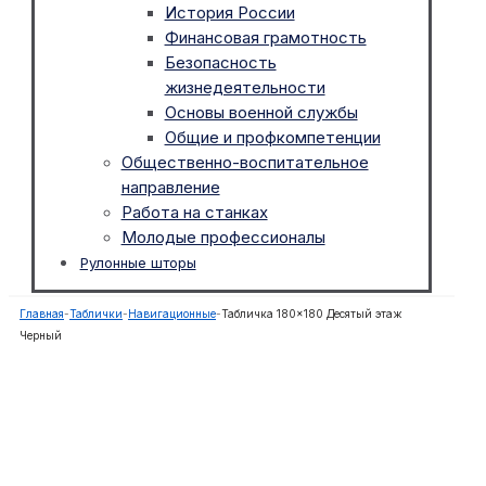
История России
Финансовая грамотность
Безопасность
жизнедеятельности
Основы военной службы
Общие и профкомпетенции
Общественно-воспитательное
направление
Работа на станках
Молодые профессионалы
Рулонные шторы
Главная
-
Таблички
-
Навигационные
-
Табличка 180×180 Десятый этаж
Черный