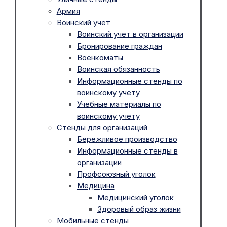
Армия
Воинский учет
Воинский учет в организации
Бронирование граждан
Военкоматы
Воинская обязанность
Информационные стенды по
воинскому учету
Учебные материалы по
воинскому учету
Стенды для организаций
Бережливое производство
Информационные стенды в
организации
Профсоюзный уголок
Медицина
Медицинский уголок
Здоровый образ жизни
Мобильные стенды