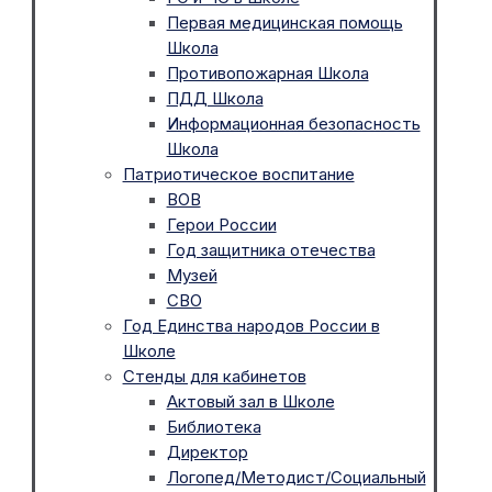
Первая медицинская помощь
Школа
Противопожарная Школа
ПДД Школа
Информационная безопасность
Школа
Патриотическое воспитание
ВОВ
Герои России
Год защитника отечества
Музей
СВО
Год Единства народов России в
Школе
Стенды для кабинетов
Актовый зал в Школе
Библиотека
Директор
Логопед/Методист/Социальный