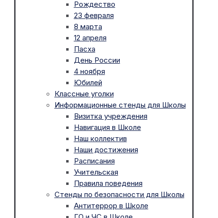
Рождество
23 февраля
8 марта
12 апреля
Пасха
День России
4 ноября
Юбилей
Классные уголки
Информационные стенды для Школы
Визитка учреждения
Навигация в Школе
Наш коллектив
Наши достижения
Расписания
Учительская
Правила поведения
Стенды по безопасности для Школы
Антитеррор в Школе
ГО и ЧС в Школе