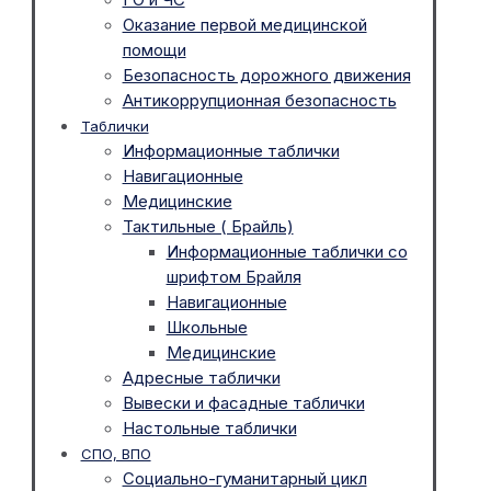
Оказание первой медицинской
помощи
Безопасность дорожного движения
Антикоррупционная безопасность
Таблички
Информационные таблички
Навигационные
Медицинские
Тактильные ( Брайль)
Информационные таблички со
шрифтом Брайля
Навигационные
Школьные
Медицинские
Адресные таблички
Вывески и фасадные таблички
Настольные таблички
СПО, ВПО
Социально-гуманитарный цикл