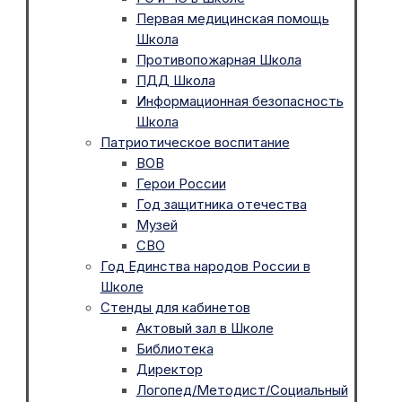
Первая медицинская помощь
Школа
Противопожарная Школа
ПДД Школа
Информационная безопасность
Школа
Патриотическое воспитание
ВОВ
Герои России
Год защитника отечества
Музей
СВО
Год Единства народов России в
Школе
Стенды для кабинетов
Актовый зал в Школе
Библиотека
Директор
Логопед/Методист/Социальный