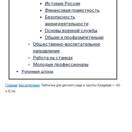
История России
Финансовая грамотность
Безопасность
жизнедеятельности
Основы военной службы
Общие и профкомпетенции
Общественно-воспитательное
направление
Работа на станках
Молодые профессионалы
Рулонные шторы
Главная
-
Без категории
-
Табличка для детского сада в группы Кладовая — 40
х 12 см