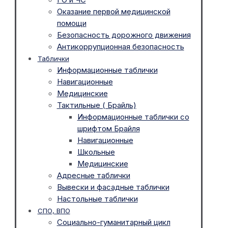
Оказание первой медицинской
помощи
Безопасность дорожного движения
Антикоррупционная безопасность
Таблички
Информационные таблички
Навигационные
Медицинские
Тактильные ( Брайль)
Информационные таблички со
шрифтом Брайля
Навигационные
Школьные
Медицинские
Адресные таблички
Вывески и фасадные таблички
Настольные таблички
СПО, ВПО
Социально-гуманитарный цикл