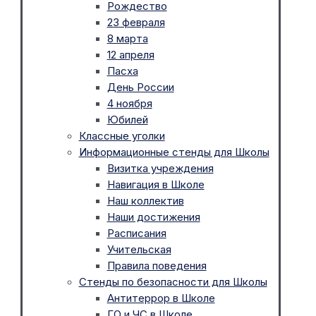
Рождество
23 февраля
8 марта
12 апреля
Пасха
День России
4 ноября
Юбилей
Классные уголки
Информационные стенды для Школы
Визитка учреждения
Навигация в Школе
Наш коллектив
Наши достижения
Расписания
Учительская
Правила поведения
Стенды по безопасности для Школы
Антитеррор в Школе
ГО и ЧС в Школе