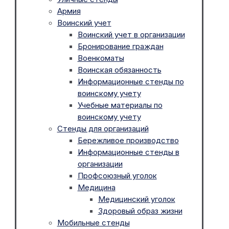
Армия
Воинский учет
Воинский учет в организации
Бронирование граждан
Военкоматы
Воинская обязанность
Информационные стенды по
воинскому учету
Учебные материалы по
воинскому учету
Стенды для организаций
Бережливое производство
Информационные стенды в
организации
Профсоюзный уголок
Медицина
Медицинский уголок
Здоровый образ жизни
Мобильные стенды