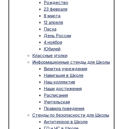
Рождество
23 февраля
8 марта
12 апреля
Пасха
День России
4 ноября
Юбилей
Классные уголки
Информационные стенды для Школы
Визитка учреждения
Навигация в Школе
Наш коллектив
Наши достижения
Расписания
Учительская
Правила поведения
Стенды по безопасности для Школы
Антитеррор в Школе
ГО и ЧС в Школе