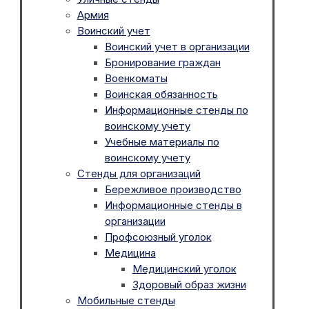
Армия
Воинский учет
Воинский учет в организации
Бронирование граждан
Военкоматы
Воинская обязанность
Информационные стенды по
воинскому учету
Учебные материалы по
воинскому учету
Стенды для организаций
Бережливое производство
Информационные стенды в
организации
Профсоюзный уголок
Медицина
Медицинский уголок
Здоровый образ жизни
Мобильные стенды