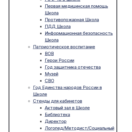
Первая медицинская помощь
Школа
Противопожарная Школа
ПДД Школа
Информационная безопасность
Школа
Патриотическое воспитание
ВОВ
Герои России
Год защитника отечества
Музей
СВО
Год Единства народов России в
Школе
Стенды для кабинетов
Актовый зал в Школе
Библиотека
Директор
Логопед/Методист/Социальный