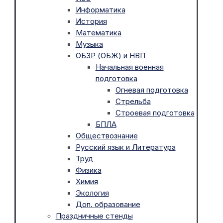
Информатика
История
Математика
Музыка
ОБЗР (ОБЖ) и НВП
Начальная военная
подготовка
Огневая подготовка
Стрельба
Строевая подготовка
БПЛА
Обществознание
Русский язык и Литература
Труд
Физика
Химия
Экология
Доп. образование
Праздничные стенды