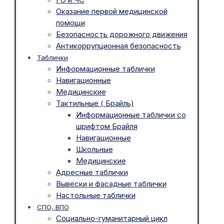
Оказание первой медицинской
помощи
Безопасность дорожного движения
Антикоррупционная безопасность
Таблички
Информационные таблички
Навигационные
Медицинские
Тактильные ( Брайль)
Информационные таблички со
шрифтом Брайля
Навигационные
Школьные
Медицинские
Адресные таблички
Вывески и фасадные таблички
Настольные таблички
СПО, ВПО
Социально-гуманитарный цикл