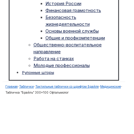
История России
Финансовая грамотность
Безопасность
жизнедеятельности
Основы военной службы
Общие и профкомпетенции
Общественно-воспитательное
направление
Работа на станках
Молодые профессионалы
Рулонные шторы
Главная
-
Таблички
-
Тактильные таблички со шрифтом Брайля
-
Медицинские
-
Табличка “Брайль” 300×100 Офтальмолог