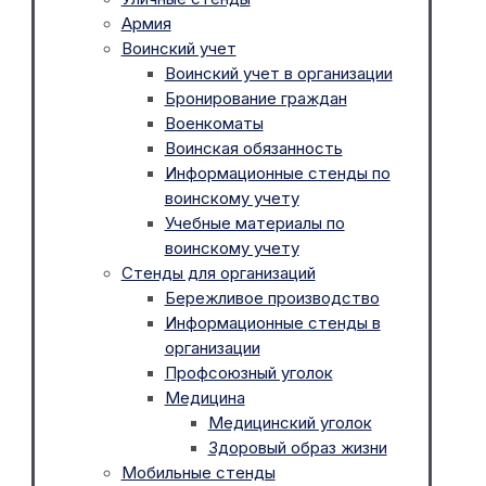
Армия
Воинский учет
Воинский учет в организации
Бронирование граждан
Военкоматы
Воинская обязанность
Информационные стенды по
воинскому учету
Учебные материалы по
воинскому учету
Стенды для организаций
Бережливое производство
Информационные стенды в
организации
Профсоюзный уголок
Медицина
Медицинский уголок
Здоровый образ жизни
Мобильные стенды