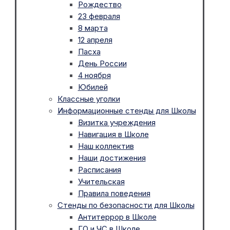
Рождество
23 февраля
8 марта
12 апреля
Пасха
День России
4 ноября
Юбилей
Классные уголки
Информационные стенды для Школы
Визитка учреждения
Навигация в Школе
Наш коллектив
Наши достижения
Расписания
Учительская
Правила поведения
Стенды по безопасности для Школы
Антитеррор в Школе
ГО и ЧС в Школе