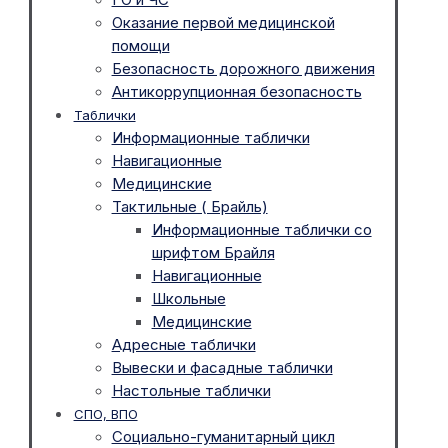
Оказание первой медицинской
помощи
Безопасность дорожного движения
Антикоррупционная безопасность
Таблички
Информационные таблички
Навигационные
Медицинские
Тактильные ( Брайль)
Информационные таблички со
шрифтом Брайля
Навигационные
Школьные
Медицинские
Адресные таблички
Вывески и фасадные таблички
Настольные таблички
СПО, ВПО
Социально-гуманитарный цикл