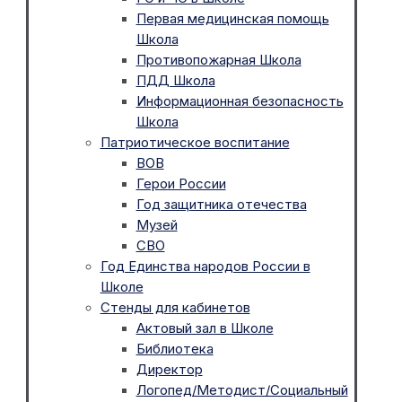
Первая медицинская помощь
Школа
Противопожарная Школа
ПДД Школа
Информационная безопасность
Школа
Патриотическое воспитание
ВОВ
Герои России
Год защитника отечества
Музей
СВО
Год Единства народов России в
Школе
Стенды для кабинетов
Актовый зал в Школе
Библиотека
Директор
Логопед/Методист/Социальный