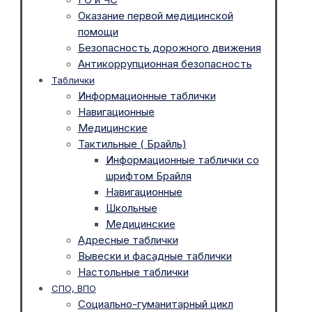
Оказание первой медицинской
помощи
Безопасность дорожного движения
Антикоррупционная безопасность
Таблички
Информационные таблички
Навигационные
Медицинские
Тактильные ( Брайль)
Информационные таблички со
шрифтом Брайля
Навигационные
Школьные
Медицинские
Адресные таблички
Вывески и фасадные таблички
Настольные таблички
СПО, ВПО
Социально-гуманитарный цикл