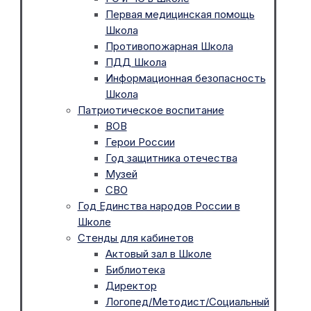
Первая медицинская помощь
Школа
Противопожарная Школа
ПДД Школа
Информационная безопасность
Школа
Патриотическое воспитание
ВОВ
Герои России
Год защитника отечества
Музей
СВО
Год Единства народов России в
Школе
Стенды для кабинетов
Актовый зал в Школе
Библиотека
Директор
Логопед/Методист/Социальный