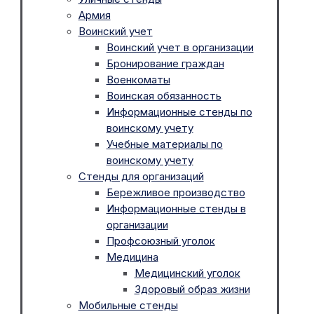
Армия
Воинский учет
Воинский учет в организации
Бронирование граждан
Военкоматы
Воинская обязанность
Информационные стенды по
воинскому учету
Учебные материалы по
воинскому учету
Стенды для организаций
Бережливое производство
Информационные стенды в
организации
Профсоюзный уголок
Медицина
Медицинский уголок
Здоровый образ жизни
Мобильные стенды