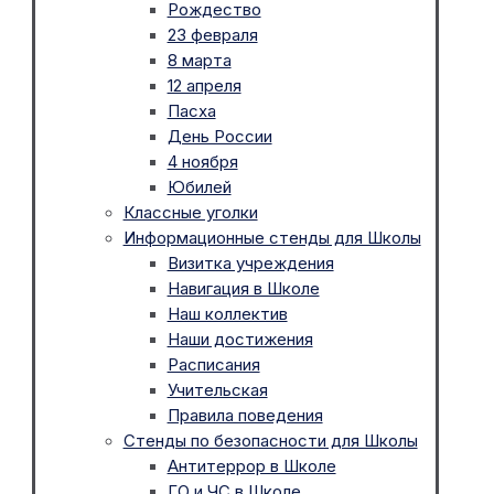
Рождество
23 февраля
8 марта
12 апреля
Пасха
День России
4 ноября
Юбилей
Классные уголки
Информационные стенды для Школы
Визитка учреждения
Навигация в Школе
Наш коллектив
Наши достижения
Расписания
Учительская
Правила поведения
Стенды по безопасности для Школы
Антитеррор в Школе
ГО и ЧС в Школе