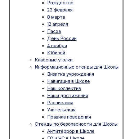
Рождество
23 февраля
8 марта
12 апреля
Пасха
День России
4 ноября
Юбилей
Классные уголки
Информационные стенды для Школы
Визитка учреждения
Навигация в Школе
Наш коллектив
Наши достижения
Расписания
Учительская
Правила поведения
Стенды по безопасности для Школы
Антитеррор в Школе
ГО и ЧС в Школе