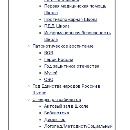
Первая медицинская помощь
Школа
Противопожарная Школа
ПДД Школа
Информационная безопасность
Школа
Патриотическое воспитание
ВОВ
Герои России
Год защитника отечества
Музей
СВО
Год Единства народов России в
Школе
Стенды для кабинетов
Актовый зал в Школе
Библиотека
Директор
Логопед/Методист/Социальный