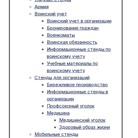
Армия
Воинский учет
Воинский учет в организации
Бронирование граждан
Военкоматы
Воинская обязанность
Информационные стенды по
воинскому учету
Учебные материалы по
воинскому учету
Стенды для организаций
Бережливое производство
Информационные стенды в
организации
Профсоюзный уголок
Медицина
Медицинский уголок
Здоровый образ жизни
Мобильные стенды