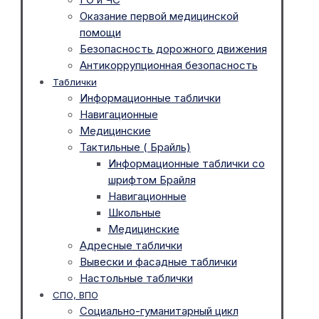
Оказание первой медицинской
помощи
Безопасность дорожного движения
Антикоррупционная безопасность
Таблички
Информационные таблички
Навигационные
Медицинские
Тактильные ( Брайль)
Информационные таблички со
шрифтом Брайля
Навигационные
Школьные
Медицинские
Адресные таблички
Вывески и фасадные таблички
Настольные таблички
СПО, ВПО
Социально-гуманитарный цикл