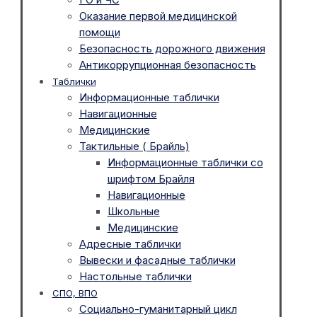
Оказание первой медицинской
помощи
Безопасность дорожного движения
Антикоррупционная безопасность
Таблички
Информационные таблички
Навигационные
Медицинские
Тактильные ( Брайль)
Информационные таблички со
шрифтом Брайля
Навигационные
Школьные
Медицинские
Адресные таблички
Вывески и фасадные таблички
Настольные таблички
СПО, ВПО
Социально-гуманитарный цикл