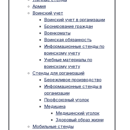
Армия
Воинский учет
Воинский учет в организации
Бронирование граждан
Военкоматы
Воинская обязанность
Информационные стенды по
воинскому учету
Учебные материалы по
воинскому учету
Стенды для организаций
Бережливое производство
Информационные стенды в
организации
Профсоюзный уголок
Медицина
Медицинский уголок
Здоровый образ жизни
Мобильные стенды