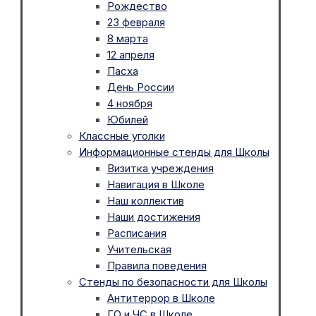
Рождество
23 февраля
8 марта
12 апреля
Пасха
День России
4 ноября
Юбилей
Классные уголки
Информационные стенды для Школы
Визитка учреждения
Навигация в Школе
Наш коллектив
Наши достижения
Расписания
Учительская
Правила поведения
Стенды по безопасности для Школы
Антитеррор в Школе
ГО и ЧС в Школе