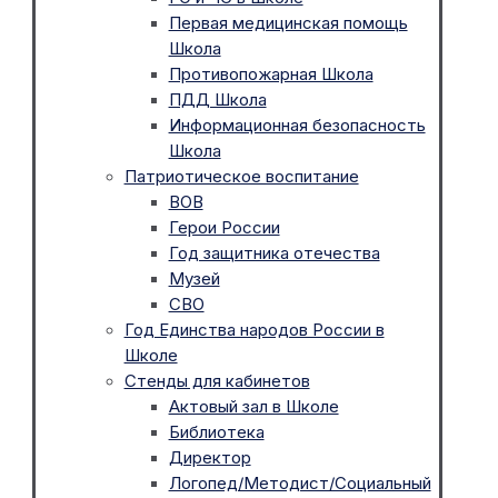
Первая медицинская помощь
Школа
Противопожарная Школа
ПДД Школа
Информационная безопасность
Школа
Патриотическое воспитание
ВОВ
Герои России
Год защитника отечества
Музей
СВО
Год Единства народов России в
Школе
Стенды для кабинетов
Актовый зал в Школе
Библиотека
Директор
Логопед/Методист/Социальный