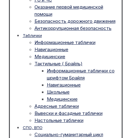
Оказание первой медицинской
помощи
Безопасность дорожного движения
Антикоррупционная безопасность
Таблички
Информационные таблички
Навигационные
Медицинские
Тактильные ( Брайль)
Информационные таблички со
шрифтом Брайля
Навигационные
Школьные
Медицинские
Адресные таблички
Вывески и фасадные таблички
Настольные таблички
СПО, ВПО
Социально-гуманитарный цикл