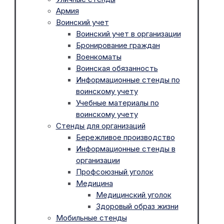
Армия
Воинский учет
Воинский учет в организации
Бронирование граждан
Военкоматы
Воинская обязанность
Информационные стенды по
воинскому учету
Учебные материалы по
воинскому учету
Стенды для организаций
Бережливое производство
Информационные стенды в
организации
Профсоюзный уголок
Медицина
Медицинский уголок
Здоровый образ жизни
Мобильные стенды