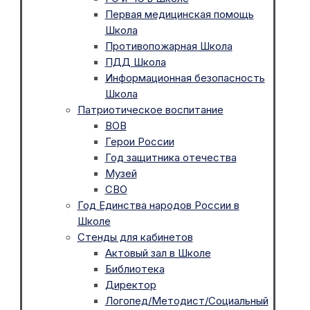
Первая медицинская помощь
Школа
Противопожарная Школа
ПДД Школа
Информационная безопасность
Школа
Патриотическое воспитание
ВОВ
Герои России
Год защитника отечества
Музей
СВО
Год Единства народов России в
Школе
Стенды для кабинетов
Актовый зал в Школе
Библиотека
Директор
Логопед/Методист/Социальный