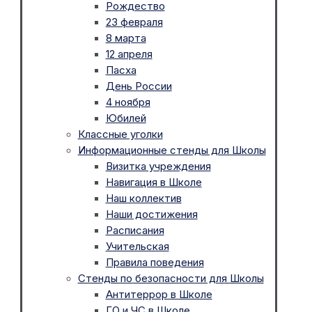
Рождество
23 февраля
8 марта
12 апреля
Пасха
День России
4 ноября
Юбилей
Классные уголки
Информационные стенды для Школы
Визитка учреждения
Навигация в Школе
Наш коллектив
Наши достижения
Расписания
Учительская
Правила поведения
Стенды по безопасности для Школы
Антитеррор в Школе
ГО и ЧС в Школе