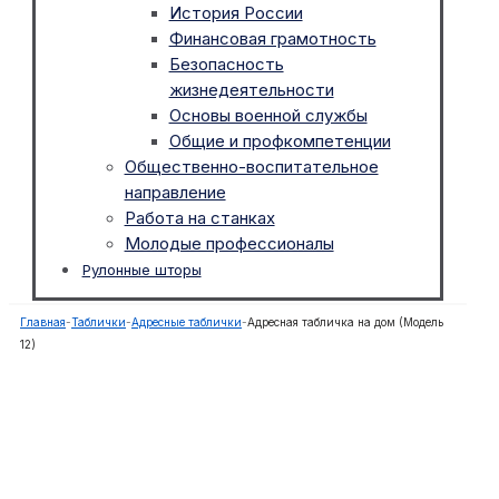
История России
Финансовая грамотность
Безопасность
жизнедеятельности
Основы военной службы
Общие и профкомпетенции
Общественно-воспитательное
направление
Работа на станках
Молодые профессионалы
Рулонные шторы
Главная
-
Таблички
-
Адресные таблички
-
Адресная табличка на дом (Модель
12)