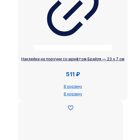
Наклейки на поручни со шрифтом Брайля — 23 х 7 см
511
₽
В корзину
В корзину