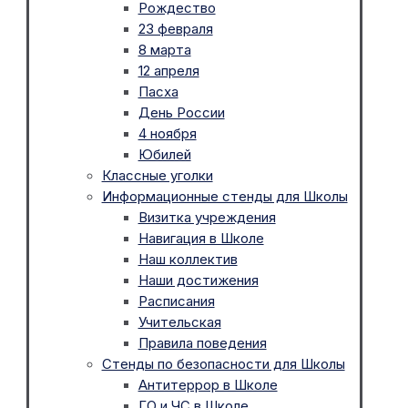
Рождество
23 февраля
8 марта
12 апреля
Пасха
День России
4 ноября
Юбилей
Классные уголки
Информационные стенды для Школы
Визитка учреждения
Навигация в Школе
Наш коллектив
Наши достижения
Расписания
Учительская
Правила поведения
Стенды по безопасности для Школы
Антитеррор в Школе
ГО и ЧС в Школе