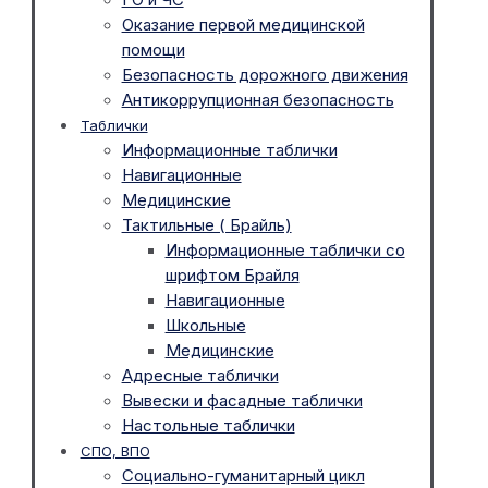
Оказание первой медицинской
помощи
Безопасность дорожного движения
Антикоррупционная безопасность
Таблички
Информационные таблички
Навигационные
Медицинские
Тактильные ( Брайль)
Информационные таблички со
шрифтом Брайля
Навигационные
Школьные
Медицинские
Адресные таблички
Вывески и фасадные таблички
Настольные таблички
СПО, ВПО
Социально-гуманитарный цикл