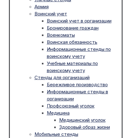
Армия
Воинский учет
Воинский учет в организации
Бронирование граждан
Военкоматы
Воинская обязанность
Информационные стенды по
воинскому учету
Учебные материалы по
воинскому учету
Стенды для организаций
Бережливое производство
Информационные стенды в
организации
Профсоюзный уголок
Медицина
Медицинский уголок
Здоровый образ жизни
Мобильные стенды