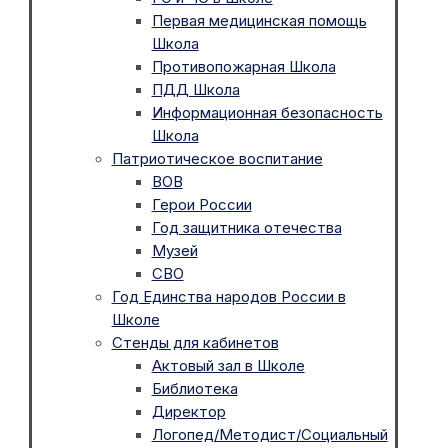
Первая медицинская помощь
Школа
Противопожарная Школа
ПДД Школа
Информационная безопасность
Школа
Патриотическое воспитание
ВОВ
Герои России
Год защитника отечества
Музей
СВО
Год Единства народов России в
Школе
Стенды для кабинетов
Актовый зал в Школе
Библиотека
Директор
Логопед/Методист/Социальный