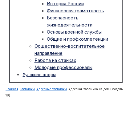
История России
Финансовая грамотность
Безопасность
жизнедеятельности
Основы военной службы
Общие и профкомпетенции
Общественно-воспитательное
направление
Работа на станках
Молодые профессионалы
Рулонные шторы
Главная
-
Таблички
-
Адресные таблички
-
Адресная табличка на дом (Модель
19)