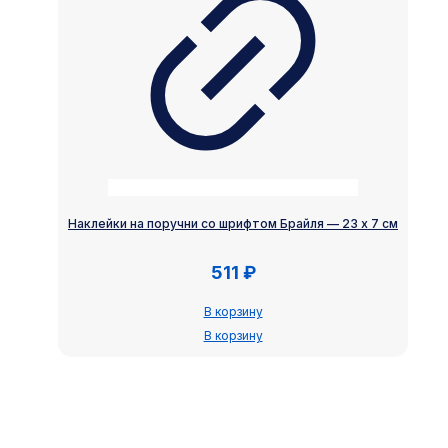
Наклейки на поручни со шрифтом Брайля — 23 х 7 см
511
₽
В корзину
В корзину