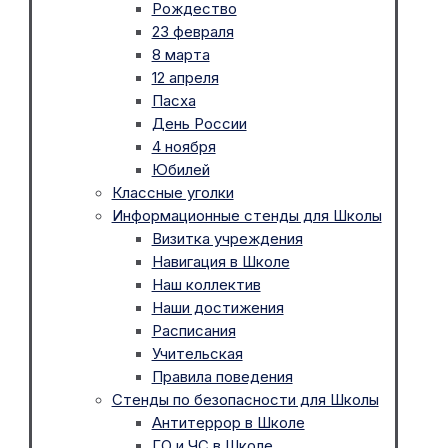
Рождество
23 февраля
8 марта
12 апреля
Пасха
День России
4 ноября
Юбилей
Классные уголки
Информационные стенды для Школы
Визитка учреждения
Навигация в Школе
Наш коллектив
Наши достижения
Расписания
Учительская
Правила поведения
Стенды по безопасности для Школы
Антитеррор в Школе
ГО и ЧС в Школе