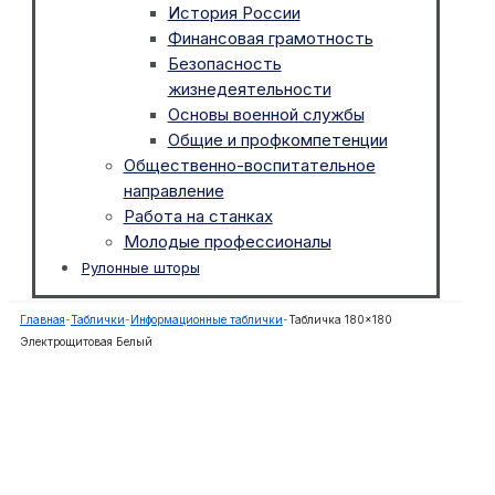
История России
Финансовая грамотность
Безопасность
жизнедеятельности
Основы военной службы
Общие и профкомпетенции
Общественно-воспитательное
направление
Работа на станках
Молодые профессионалы
Рулонные шторы
Главная
-
Таблички
-
Информационные таблички
-
Табличка 180×180
Электрощитовая Белый