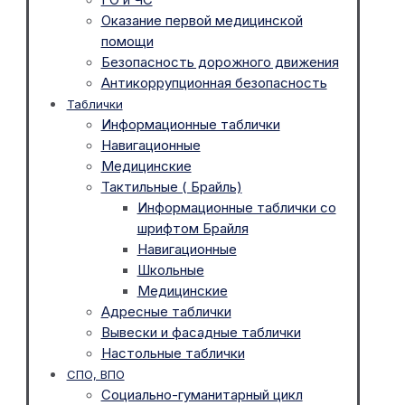
Оказание первой медицинской
помощи
Безопасность дорожного движения
Антикоррупционная безопасность
Таблички
Информационные таблички
Навигационные
Медицинские
Тактильные ( Брайль)
Информационные таблички со
шрифтом Брайля
Навигационные
Школьные
Медицинские
Адресные таблички
Вывески и фасадные таблички
Настольные таблички
СПО, ВПО
Социально-гуманитарный цикл