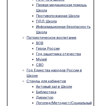
Первая медицинская помощь
Школа
Противопожарная Школа
ПДД Школа
Информационная безопасность
Школа
Патриотическое воспитание
ВОВ
Герои России
Год защитника отечества
Музей
СВО
Год Единства народов России в
Школе
Стенды для кабинетов
Актовый зал в Школе
Библиотека
Директор
Логопед/Методист/Социальный