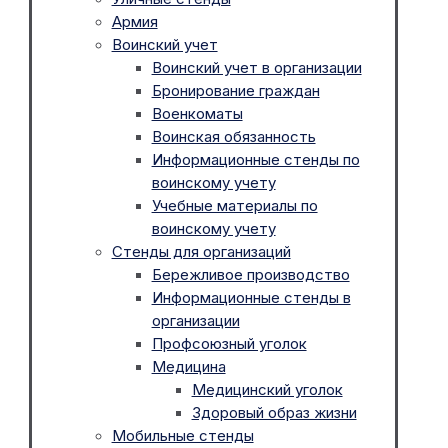
Армия
Воинский учет
Воинский учет в организации
Бронирование граждан
Военкоматы
Воинская обязанность
Информационные стенды по
воинскому учету
Учебные материалы по
воинскому учету
Стенды для организаций
Бережливое производство
Информационные стенды в
организации
Профсоюзный уголок
Медицина
Медицинский уголок
Здоровый образ жизни
Мобильные стенды