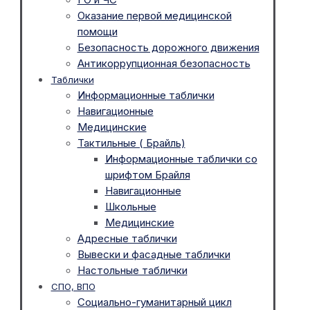
Оказание первой медицинской
помощи
Безопасность дорожного движения
Антикоррупционная безопасность
Таблички
Информационные таблички
Навигационные
Медицинские
Тактильные ( Брайль)
Информационные таблички со
шрифтом Брайля
Навигационные
Школьные
Медицинские
Адресные таблички
Вывески и фасадные таблички
Настольные таблички
СПО, ВПО
Социально-гуманитарный цикл