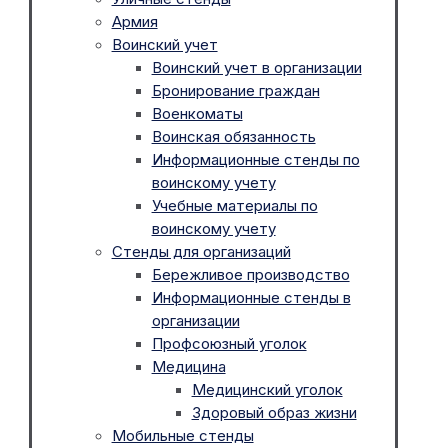
Армия
Воинский учет
Воинский учет в организации
Бронирование граждан
Военкоматы
Воинская обязанность
Информационные стенды по
воинскому учету
Учебные материалы по
воинскому учету
Стенды для организаций
Бережливое производство
Информационные стенды в
организации
Профсоюзный уголок
Медицина
Медицинский уголок
Здоровый образ жизни
Мобильные стенды