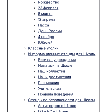
Рождество
23 февраля
8 марта
12 апреля
Пасха
День России
4 ноября
Юбилей
Классные уголки
Информационные стенды для Школы
Визитка учреждения
Навигация в Школе
Наш коллектив
Наши достижения
Расписания
Учительская
Правила поведения
Стенды по безопасности для Школы
Антитеррор в Школе
ГО и ЧС в Школе