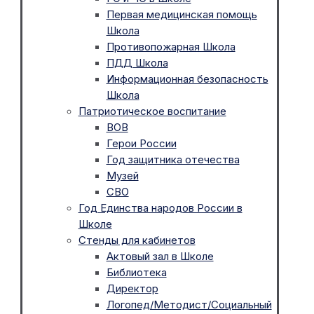
Первая медицинская помощь
Школа
Противопожарная Школа
ПДД Школа
Информационная безопасность
Школа
Патриотическое воспитание
ВОВ
Герои России
Год защитника отечества
Музей
СВО
Год Единства народов России в
Школе
Стенды для кабинетов
Актовый зал в Школе
Библиотека
Директор
Логопед/Методист/Социальный