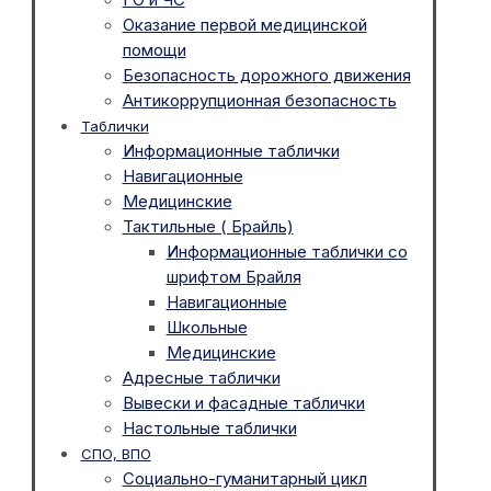
Оказание первой медицинской
помощи
Безопасность дорожного движения
Антикоррупционная безопасность
Таблички
Информационные таблички
Навигационные
Медицинские
Тактильные ( Брайль)
Информационные таблички со
шрифтом Брайля
Навигационные
Школьные
Медицинские
Адресные таблички
Вывески и фасадные таблички
Настольные таблички
СПО, ВПО
Социально-гуманитарный цикл