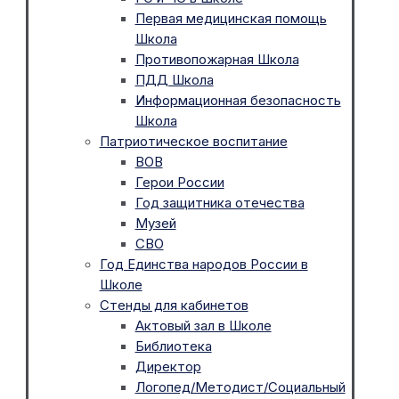
Первая медицинская помощь
Школа
Противопожарная Школа
ПДД Школа
Информационная безопасность
Школа
Патриотическое воспитание
ВОВ
Герои России
Год защитника отечества
Музей
СВО
Год Единства народов России в
Школе
Стенды для кабинетов
Актовый зал в Школе
Библиотека
Директор
Логопед/Методист/Социальный