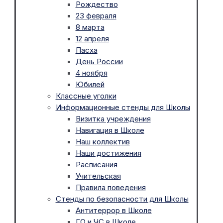
Рождество
23 февраля
8 марта
12 апреля
Пасха
День России
4 ноября
Юбилей
Классные уголки
Информационные стенды для Школы
Визитка учреждения
Навигация в Школе
Наш коллектив
Наши достижения
Расписания
Учительская
Правила поведения
Стенды по безопасности для Школы
Антитеррор в Школе
ГО и ЧС в Школе