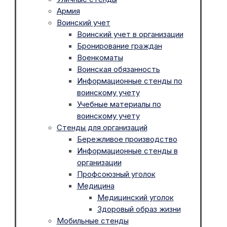
Армия
Воинский учет
Воинский учет в организации
Бронирование граждан
Военкоматы
Воинская обязанность
Информационные стенды по
воинскому учету
Учебные материалы по
воинскому учету
Стенды для организаций
Бережливое производство
Информационные стенды в
организации
Профсоюзный уголок
Медицина
Медицинский уголок
Здоровый образ жизни
Мобильные стенды