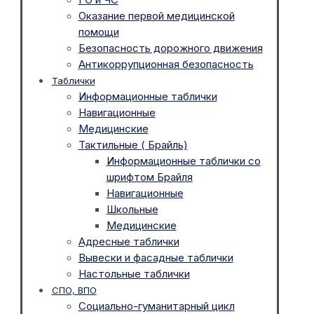
Оказание первой медицинской
помощи
Безопасность дорожного движения
Антикоррупционная безопасность
Таблички
Информационные таблички
Навигационные
Медицинские
Тактильные ( Брайль)
Информационные таблички со
шрифтом Брайля
Навигационные
Школьные
Медицинские
Адресные таблички
Вывески и фасадные таблички
Настольные таблички
СПО, ВПО
Социально-гуманитарный цикл