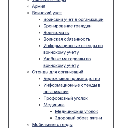
Армия
Воинский учет
Воинский учет в организации
Бронирование граждан
Военкоматы
Воинская обязанность
Информационные стенды по
воинскому учету
Учебные материалы по
воинскому учету
Стенды для организаций
Бережливое производство
Информационные стенды в
организации
Профсоюзный уголок
Медицина
Медицинский уголок
Здоровый образ жизни
Мобильные стенды