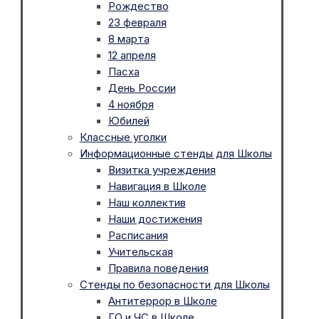
Рождество
23 февраля
8 марта
12 апреля
Пасха
День России
4 ноября
Юбилей
Классные уголки
Информационные стенды для Школы
Визитка учреждения
Навигация в Школе
Наш коллектив
Наши достижения
Расписания
Учительская
Правила поведения
Стенды по безопасности для Школы
Антитеррор в Школе
ГО и ЧС в Школе