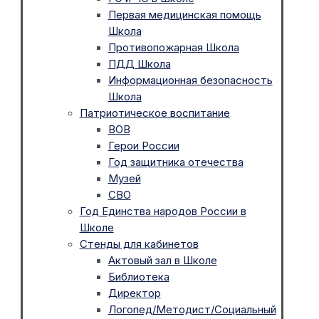
Первая медицинская помощь
Школа
Противопожарная Школа
ПДД Школа
Информационная безопасность
Школа
Патриотическое воспитание
ВОВ
Герои России
Год защитника отечества
Музей
СВО
Год Единства народов России в
Школе
Стенды для кабинетов
Актовый зал в Школе
Библиотека
Директор
Логопед/Методист/Социальный