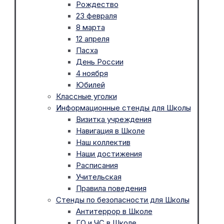
Рождество
23 февраля
8 марта
12 апреля
Пасха
День России
4 ноября
Юбилей
Классные уголки
Информационные стенды для Школы
Визитка учреждения
Навигация в Школе
Наш коллектив
Наши достижения
Расписания
Учительская
Правила поведения
Стенды по безопасности для Школы
Антитеррор в Школе
ГО и ЧС в Школе