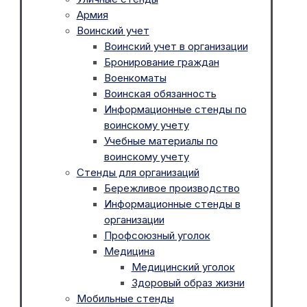
Армия
Воинский учет
Воинский учет в организации
Бронирование граждан
Военкоматы
Воинская обязанность
Информационные стенды по
воинскому учету
Учебные материалы по
воинскому учету
Стенды для организаций
Бережливое производство
Информационные стенды в
организации
Профсоюзный уголок
Медицина
Медицинский уголок
Здоровый образ жизни
Мобильные стенды