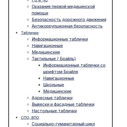
Оказание первой медицинской
помощи
Безопасность дорожного движения
Антикоррупционная безопасность
Таблички
Информационные таблички
Навигационные
Медицинские
Тактильные ( Брайль)
Информационные таблички со
шрифтом Брайля
Навигационные
Школьные
Медицинские
Адресные таблички
Вывески и фасадные таблички
Настольные таблички
СПО, ВПО
Социально-гуманитарный цикл