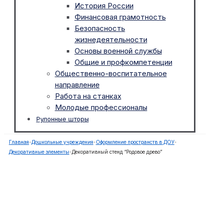
История России
Финансовая грамотность
Безопасность
жизнедеятельности
Основы военной службы
Общие и профкомпетенции
Общественно-воспитательное
направление
Работа на станках
Молодые профессионалы
Рулонные шторы
Главная
-
Дошкольные учреждения
-
Оформление пространств в ДОУ
-
Декоративные элементы
-
Декоративный стенд “Родовое древо”