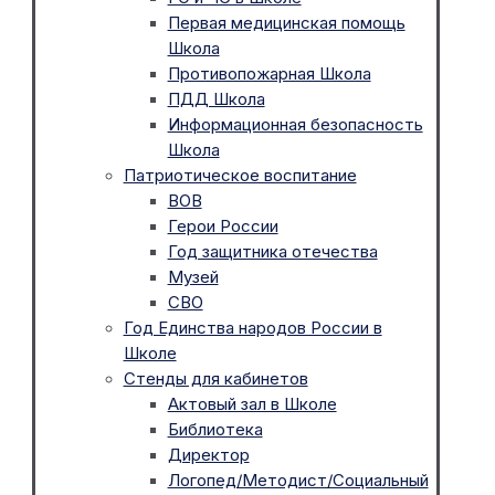
Первая медицинская помощь
Школа
Противопожарная Школа
ПДД Школа
Информационная безопасность
Школа
Патриотическое воспитание
ВОВ
Герои России
Год защитника отечества
Музей
СВО
Год Единства народов России в
Школе
Стенды для кабинетов
Актовый зал в Школе
Библиотека
Директор
Логопед/Методист/Социальный