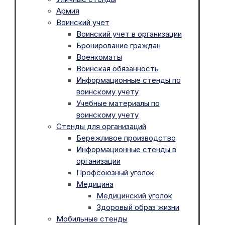
Армия
Воинский учет
Воинский учет в организации
Бронирование граждан
Военкоматы
Воинская обязанность
Информационные стенды по
воинскому учету
Учебные материалы по
воинскому учету
Стенды для организаций
Бережливое производство
Информационные стенды в
организации
Профсоюзный уголок
Медицина
Медицинский уголок
Здоровый образ жизни
Мобильные стенды