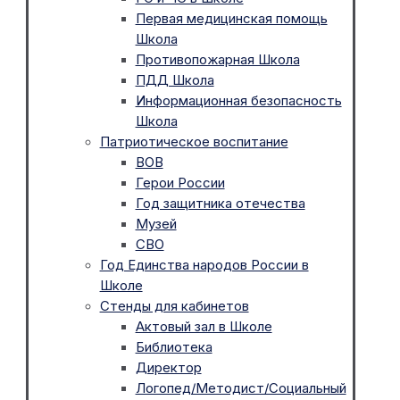
Первая медицинская помощь
Школа
Противопожарная Школа
ПДД Школа
Информационная безопасность
Школа
Патриотическое воспитание
ВОВ
Герои России
Год защитника отечества
Музей
СВО
Год Единства народов России в
Школе
Стенды для кабинетов
Актовый зал в Школе
Библиотека
Директор
Логопед/Методист/Социальный