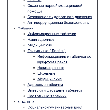
Оказание первой медицинской
помощи
Безопасность дорожного движения
Антикоррупционная безопасность
Таблички
Информационные таблички
Навигационные
Медицинские
Тактильные ( Брайль)
Информационные таблички со
шрифтом Брайля
Навигационные
Школьные
Медицинские
Адресные таблички
Вывески и фасадные таблички
Настольные таблички
СПО, ВПО
Социально-гуманитарный цикл