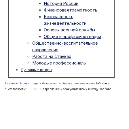
История России
Финансовая грамотность
Безопасность
жизнедеятельности
Основы военной службы
Общие и профкомпетенции
Общественно-воспитательное
направление
Работа на станках
Молодые профессионалы
Рулонные шторы
Главная
-
Охрана труда и безопасность
-
Эвакуационные знаки
-
Табличка
“Безопасность” 300×150 Направление к эвакуационному выходу направо