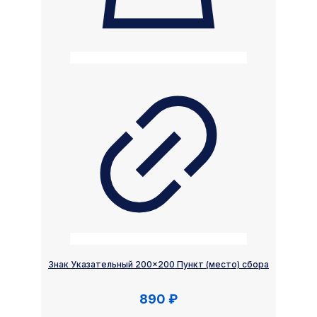
Знак Указательный 200×200 Пункт (место) сбора
890
₽