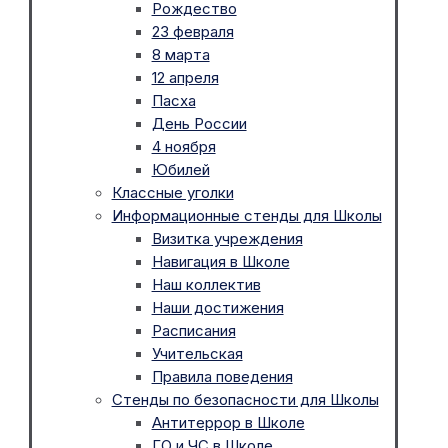
Рождество
23 февраля
8 марта
12 апреля
Пасха
День России
4 ноября
Юбилей
Классные уголки
Информационные стенды для Школы
Визитка учреждения
Навигация в Школе
Наш коллектив
Наши достижения
Расписания
Учительская
Правила поведения
Стенды по безопасности для Школы
Антитеррор в Школе
ГО и ЧС в Школе