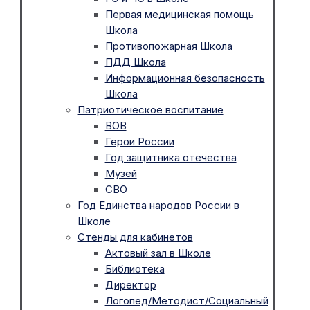
Первая медицинская помощь
Школа
Противопожарная Школа
ПДД Школа
Информационная безопасность
Школа
Патриотическое воспитание
ВОВ
Герои России
Год защитника отечества
Музей
СВО
Год Единства народов России в
Школе
Стенды для кабинетов
Актовый зал в Школе
Библиотека
Директор
Логопед/Методист/Социальный