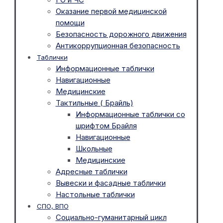
Оказание первой медицинской
помощи
Безопасность дорожного движения
Антикоррупционная безопасность
Таблички
Информационные таблички
Навигационные
Медицинские
Тактильные ( Брайль)
Информационные таблички со
шрифтом Брайля
Навигационные
Школьные
Медицинские
Адресные таблички
Вывески и фасадные таблички
Настольные таблички
СПО, ВПО
Социально-гуманитарный цикл