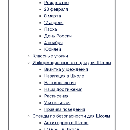
Рождество
23 февраля
8 марта
12 апреля
Пасха
День России
4 ноября
Юбилей
Классные уголки
Информационные стенды для Школы
Визитка учреждения
Навигация в Школе
Наш коллектив
Наши достижения
Расписания
Учительская
Правила поведения
Стенды по безопасности для Школы
Антитеррор в Школе
ГО и ЧС в Школе