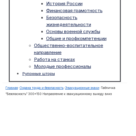
История России
Финансовая грамотность
Безопасность
жизнедеятельности
Основы военной службы
Общие и профкомпетенции
Общественно-воспитательное
направление
Работа на станках
Молодые профессионалы
Рулонные шторы
Главная
-
Охрана труда и безопасность
-
Эвакуационные знаки
-
Табличка
“Безопасность” 300×150 Направление к эвакуационному выходу вниз