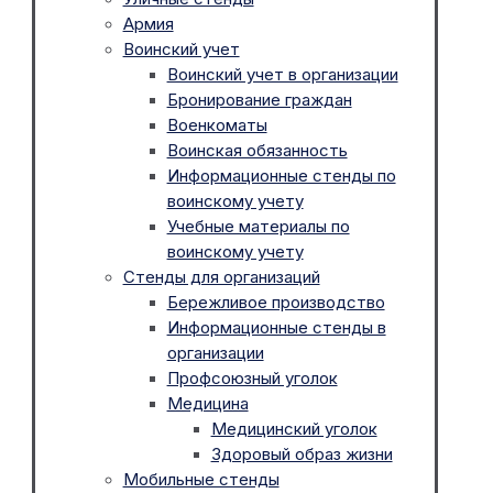
Армия
Воинский учет
Воинский учет в организации
Бронирование граждан
Военкоматы
Воинская обязанность
Информационные стенды по
воинскому учету
Учебные материалы по
воинскому учету
Стенды для организаций
Бережливое производство
Информационные стенды в
организации
Профсоюзный уголок
Медицина
Медицинский уголок
Здоровый образ жизни
Мобильные стенды