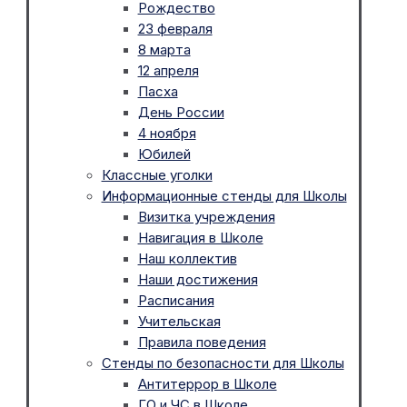
Рождество
23 февраля
8 марта
12 апреля
Пасха
День России
4 ноября
Юбилей
Классные уголки
Информационные стенды для Школы
Визитка учреждения
Навигация в Школе
Наш коллектив
Наши достижения
Расписания
Учительская
Правила поведения
Стенды по безопасности для Школы
Антитеррор в Школе
ГО и ЧС в Школе