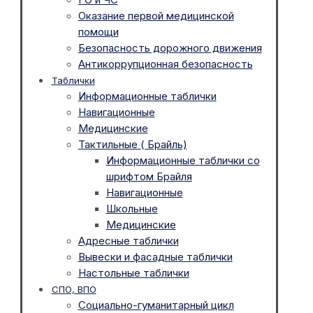
Оказание первой медицинской
помощи
Безопасность дорожного движения
Антикоррупционная безопасность
Таблички
Информационные таблички
Навигационные
Медицинские
Тактильные ( Брайль)
Информационные таблички со
шрифтом Брайля
Навигационные
Школьные
Медицинские
Адресные таблички
Вывески и фасадные таблички
Настольные таблички
СПО, ВПО
Социально-гуманитарный цикл