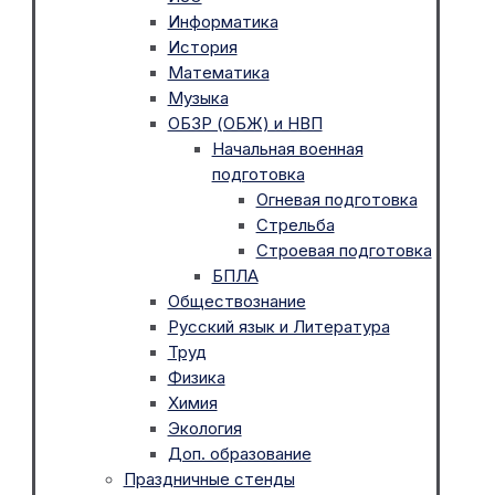
Информатика
История
Математика
Музыка
ОБЗР (ОБЖ) и НВП
Начальная военная
подготовка
Огневая подготовка
Стрельба
Строевая подготовка
БПЛА
Обществознание
Русский язык и Литература
Труд
Физика
Химия
Экология
Доп. образование
Праздничные стенды