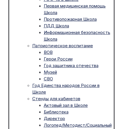
Первая медицинская помощь
Школа
Противопожарная Школа
ПДД Школа
Информационная безопасность
Школа
Патриотическое воспитание
ВОВ
Герои России
Год защитника отечества
Музей
СВО
Год Единства народов России в
Школе
Стенды для кабинетов
Актовый зал в Школе
Библиотека
Директор
Логопед/Методист/Социальный