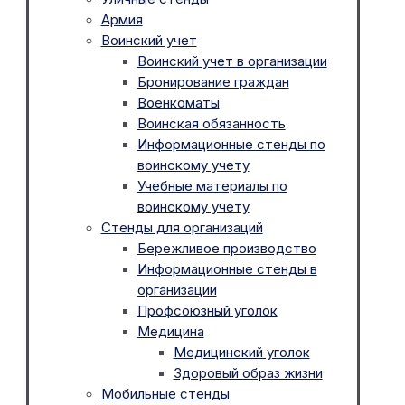
Армия
Воинский учет
Воинский учет в организации
Бронирование граждан
Военкоматы
Воинская обязанность
Информационные стенды по
воинскому учету
Учебные материалы по
воинскому учету
Стенды для организаций
Бережливое производство
Информационные стенды в
организации
Профсоюзный уголок
Медицина
Медицинский уголок
Здоровый образ жизни
Мобильные стенды