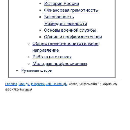
История России
Финансовая грамотность
Безопасность
жизнедеятельности
Основы военной службы
Общие и профкомпетенции
Общественно-воспитательное
направление
Работа на станках
Молодые профессионалы
Рулонные шторы
Главная
-
Стенды
-
Информационные стенды
-
Стенд “Информация” 8 карманов
990×750 Зеленый