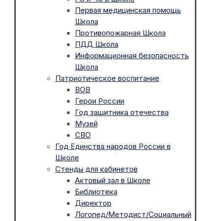
Первая медицинская помощь
Школа
Противопожарная Школа
ПДД Школа
Информационная безопасность
Школа
Патриотическое воспитание
ВОВ
Герои России
Год защитника отечества
Музей
СВО
Год Единства народов России в
Школе
Стенды для кабинетов
Актовый зал в Школе
Библиотека
Директор
Логопед/Методист/Социальный