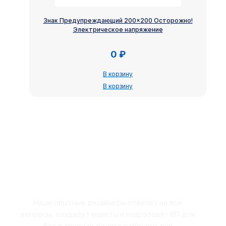
Знак Предупреждающий 200×200 Осторожно!
Электрическое напряжение
0
₽
В корзину
В корзину
Закажите бесплатный расчёт
Наши опытные дизайнеры ответят на все
вопросы, создадут макеты и подготовят КП для
Вас в течение одного рабочего дня