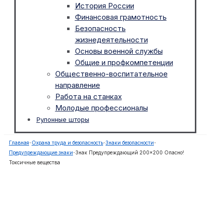
История России
Финансовая грамотность
Безопасность
жизнедеятельности
Основы военной службы
Общие и профкомпетенции
Общественно-воспитательное
направление
Работа на станках
Молодые профессионалы
Рулонные шторы
Главная
-
Охрана труда и безопасность
-
Знаки безопасности
-
Предупреждающие знаки
-
Знак Предупреждающий 200×200 Опасно!
Токсичные вещества