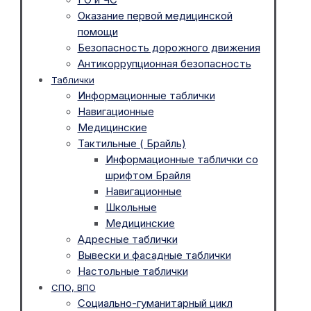
Оказание первой медицинской
помощи
Безопасность дорожного движения
Антикоррупционная безопасность
Таблички
Информационные таблички
Навигационные
Медицинские
Тактильные ( Брайль)
Информационные таблички со
шрифтом Брайля
Навигационные
Школьные
Медицинские
Адресные таблички
Вывески и фасадные таблички
Настольные таблички
СПО, ВПО
Социально-гуманитарный цикл