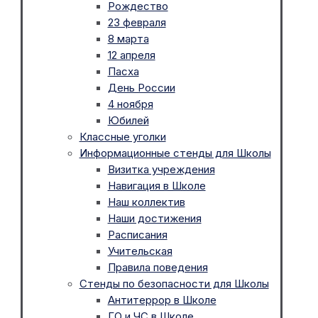
Рождество
23 февраля
8 марта
12 апреля
Пасха
День России
4 ноября
Юбилей
Классные уголки
Информационные стенды для Школы
Визитка учреждения
Навигация в Школе
Наш коллектив
Наши достижения
Расписания
Учительская
Правила поведения
Стенды по безопасности для Школы
Антитеррор в Школе
ГО и ЧС в Школе