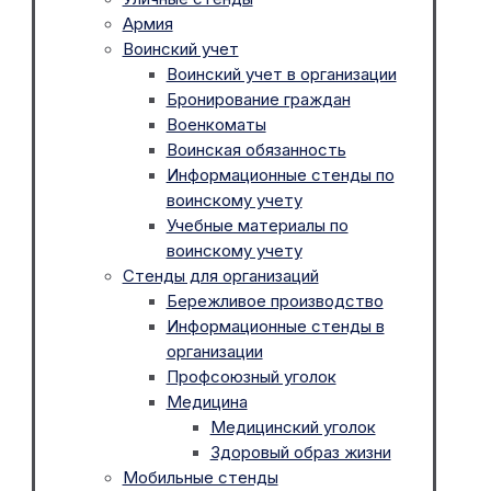
Армия
Воинский учет
Воинский учет в организации
Бронирование граждан
Военкоматы
Воинская обязанность
Информационные стенды по
воинскому учету
Учебные материалы по
воинскому учету
Стенды для организаций
Бережливое производство
Информационные стенды в
организации
Профсоюзный уголок
Медицина
Медицинский уголок
Здоровый образ жизни
Мобильные стенды