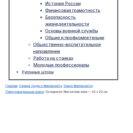
История России
Финансовая грамотность
Безопасность
жизнедеятельности
Основы военной службы
Общие и профкомпетенции
Общественно-воспитательное
направление
Работа на станках
Молодые профессионалы
Рулонные шторы
Главная
-
Охрана труда и безопасность
-
Знаки безопасности
-
Предупреждающие знаки
-
Осторожно! Магнитное поле — 20 х 20 см