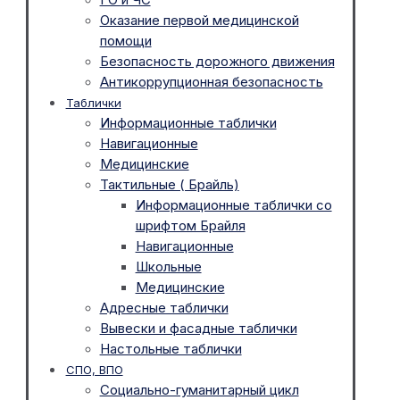
Оказание первой медицинской
помощи
Безопасность дорожного движения
Антикоррупционная безопасность
Таблички
Информационные таблички
Навигационные
Медицинские
Тактильные ( Брайль)
Информационные таблички со
шрифтом Брайля
Навигационные
Школьные
Медицинские
Адресные таблички
Вывески и фасадные таблички
Настольные таблички
СПО, ВПО
Социально-гуманитарный цикл