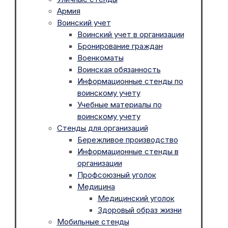
Армия
Воинский учет
Воинский учет в организации
Бронирование граждан
Военкоматы
Воинская обязанность
Информационные стенды по
воинскому учету
Учебные материалы по
воинскому учету
Стенды для организаций
Бережливое производство
Информационные стенды в
организации
Профсоюзный уголок
Медицина
Медицинский уголок
Здоровый образ жизни
Мобильные стенды