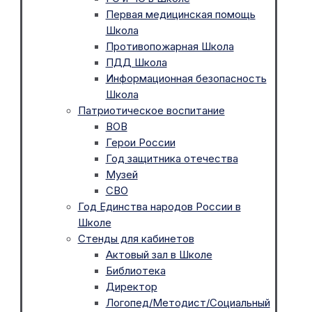
Первая медицинская помощь
Школа
Противопожарная Школа
ПДД Школа
Информационная безопасность
Школа
Патриотическое воспитание
ВОВ
Герои России
Год защитника отечества
Музей
СВО
Год Единства народов России в
Школе
Стенды для кабинетов
Актовый зал в Школе
Библиотека
Директор
Логопед/Методист/Социальный