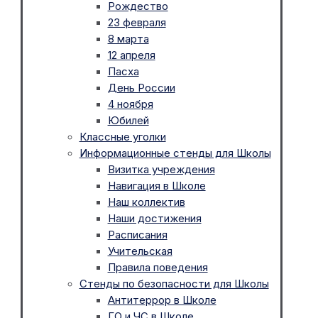
Рождество
23 февраля
8 марта
12 апреля
Пасха
День России
4 ноября
Юбилей
Классные уголки
Информационные стенды для Школы
Визитка учреждения
Навигация в Школе
Наш коллектив
Наши достижения
Расписания
Учительская
Правила поведения
Стенды по безопасности для Школы
Антитеррор в Школе
ГО и ЧС в Школе