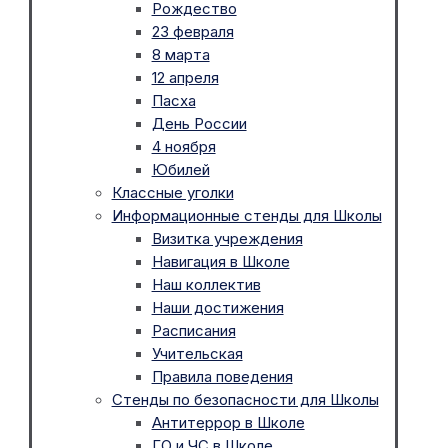
Рождество
23 февраля
8 марта
12 апреля
Пасха
День России
4 ноября
Юбилей
Классные уголки
Информационные стенды для Школы
Визитка учреждения
Навигация в Школе
Наш коллектив
Наши достижения
Расписания
Учительская
Правила поведения
Стенды по безопасности для Школы
Антитеррор в Школе
ГО и ЧС в Школе