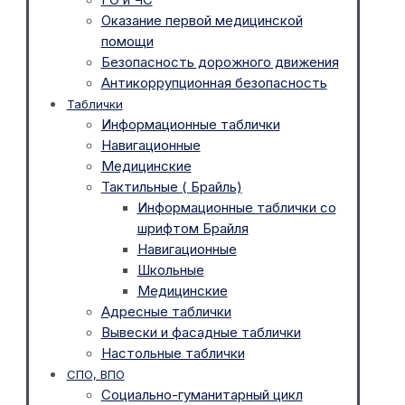
Оказание первой медицинской
помощи
Безопасность дорожного движения
Антикоррупционная безопасность
Таблички
Информационные таблички
Навигационные
Медицинские
Тактильные ( Брайль)
Информационные таблички со
шрифтом Брайля
Навигационные
Школьные
Медицинские
Адресные таблички
Вывески и фасадные таблички
Настольные таблички
СПО, ВПО
Социально-гуманитарный цикл