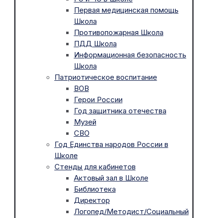
Первая медицинская помощь
Школа
Противопожарная Школа
ПДД Школа
Информационная безопасность
Школа
Патриотическое воспитание
ВОВ
Герои России
Год защитника отечества
Музей
СВО
Год Единства народов России в
Школе
Стенды для кабинетов
Актовый зал в Школе
Библиотека
Директор
Логопед/Методист/Социальный