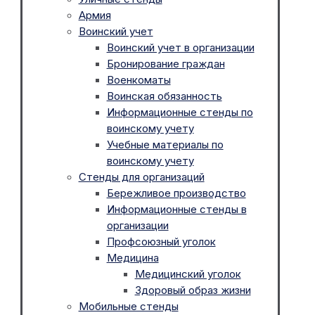
Армия
Воинский учет
Воинский учет в организации
Бронирование граждан
Военкоматы
Воинская обязанность
Информационные стенды по
воинскому учету
Учебные материалы по
воинскому учету
Стенды для организаций
Бережливое производство
Информационные стенды в
организации
Профсоюзный уголок
Медицина
Медицинский уголок
Здоровый образ жизни
Мобильные стенды