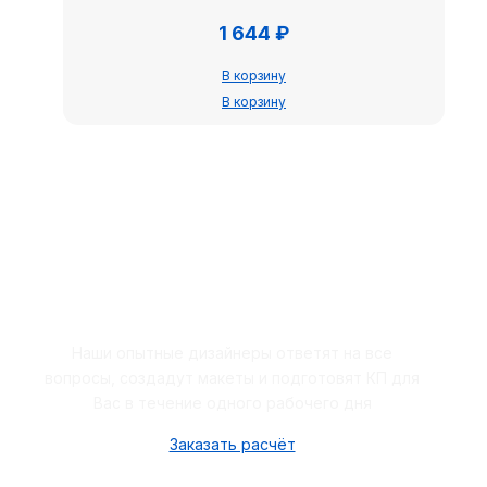
1 644
₽
В корзину
В корзину
Закажите бесплатный расчёт
Наши опытные дизайнеры ответят на все
вопросы, создадут макеты и подготовят КП для
Вас в течение одного рабочего дня
Заказать расчёт