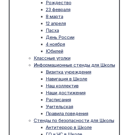
Рождество
23 февраля
8 марта
12 апреля
Пасха
День России
4 ноября
Юбилей
Классные уголки
Информационные стенды для Школы
Визитка учреждения
Навигация в Школе
Наш коллектив
Наши достижения
Расписания
Учительская
Правила поведения
Стенды по безопасности для Школы
Антитеррор в Школе
ГО и ЧС в Школе