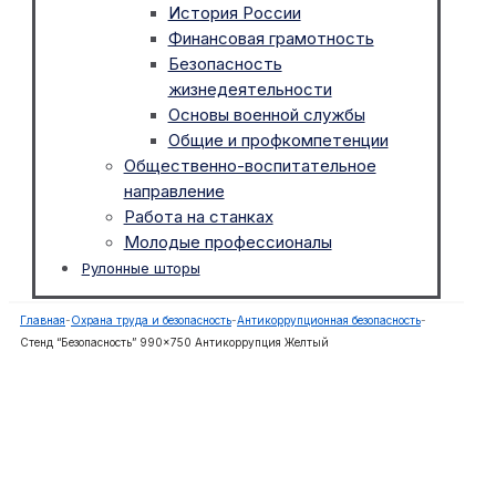
История России
Финансовая грамотность
Безопасность
жизнедеятельности
Основы военной службы
Общие и профкомпетенции
Общественно-воспитательное
направление
Работа на станках
Молодые профессионалы
Рулонные шторы
Главная
-
Охрана труда и безопасность
-
Антикоррупционная безопасность
-
Стенд “Безопасность” 990×750 Антикоррупция Желтый