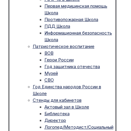
Первая медицинская помощь
Школа
Противопожарная Школа
ПДД Школа
Информационная безопасность
Школа
Патриотическое воспитание
ВОВ
Герои России
Год защитника отечества
Музей
СВО
Год Единства народов России в
Школе
Стенды для кабинетов
Актовый зал в Школе
Библиотека
Директор
Логопед/Методист/Социальный