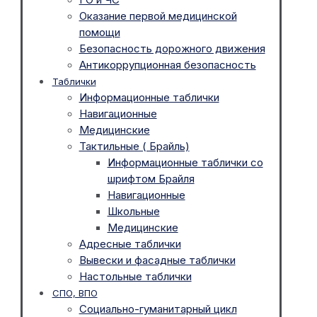
Оказание первой медицинской
помощи
Безопасность дорожного движения
Антикоррупционная безопасность
Таблички
Информационные таблички
Навигационные
Медицинские
Тактильные ( Брайль)
Информационные таблички со
шрифтом Брайля
Навигационные
Школьные
Медицинские
Адресные таблички
Вывески и фасадные таблички
Настольные таблички
СПО, ВПО
Социально-гуманитарный цикл