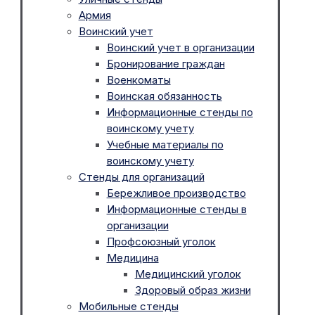
Армия
Воинский учет
Воинский учет в организации
Бронирование граждан
Военкоматы
Воинская обязанность
Информационные стенды по
воинскому учету
Учебные материалы по
воинскому учету
Стенды для организаций
Бережливое производство
Информационные стенды в
организации
Профсоюзный уголок
Медицина
Медицинский уголок
Здоровый образ жизни
Мобильные стенды