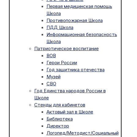
Первая медицинская помощь
Школа
Противопожарная Школа
ПДД Школа
Информационная безопасность
Школа
Патриотическое воспитание
ВОВ
Герои России
Год защитника отечества
Музей
СВО
Год Единства народов России в
Школе
Стенды для кабинетов
Актовый зал в Школе
Библиотека
Директор
Логопед/Методист/Социальный