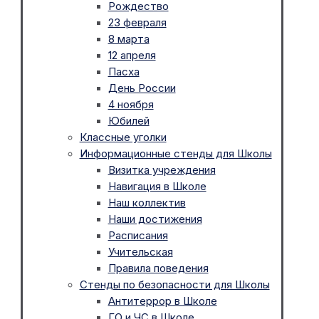
Рождество
23 февраля
8 марта
12 апреля
Пасха
День России
4 ноября
Юбилей
Классные уголки
Информационные стенды для Школы
Визитка учреждения
Навигация в Школе
Наш коллектив
Наши достижения
Расписания
Учительская
Правила поведения
Стенды по безопасности для Школы
Антитеррор в Школе
ГО и ЧС в Школе