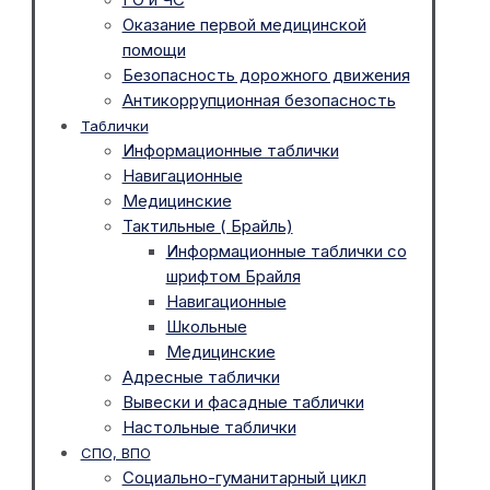
Оказание первой медицинской
помощи
Безопасность дорожного движения
Антикоррупционная безопасность
Таблички
Информационные таблички
Навигационные
Медицинские
Тактильные ( Брайль)
Информационные таблички со
шрифтом Брайля
Навигационные
Школьные
Медицинские
Адресные таблички
Вывески и фасадные таблички
Настольные таблички
СПО, ВПО
Социально-гуманитарный цикл