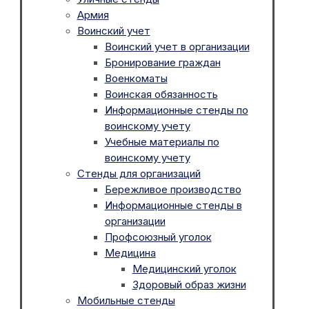
Армия
Воинский учет
Воинский учет в организации
Бронирование граждан
Военкоматы
Воинская обязанность
Информационные стенды по
воинскому учету
Учебные материалы по
воинскому учету
Стенды для организаций
Бережливое производство
Информационные стенды в
организации
Профсоюзный уголок
Медицина
Медицинский уголок
Здоровый образ жизни
Мобильные стенды