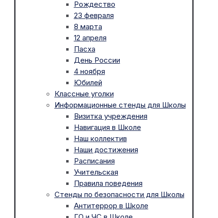
Рождество
23 февраля
8 марта
12 апреля
Пасха
День России
4 ноября
Юбилей
Классные уголки
Информационные стенды для Школы
Визитка учреждения
Навигация в Школе
Наш коллектив
Наши достижения
Расписания
Учительская
Правила поведения
Стенды по безопасности для Школы
Антитеррор в Школе
ГО и ЧС в Школе