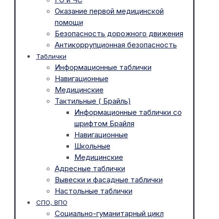
Оказание первой медицинской
помощи
Безопасность дорожного движения
Антикоррупционная безопасность
Таблички
Информационные таблички
Навигационные
Медицинские
Тактильные ( Брайль)
Информационные таблички со
шрифтом Брайля
Навигационные
Школьные
Медицинские
Адресные таблички
Вывески и фасадные таблички
Настольные таблички
СПО, ВПО
Социально-гуманитарный цикл