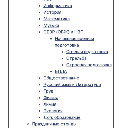
Информатика
История
Математика
Музыка
ОБЗР (ОБЖ) и НВП
Начальная военная
подготовка
Огневая подготовка
Стрельба
Строевая подготовка
БПЛА
Обществознание
Русский язык и Литература
Труд
Физика
Химия
Экология
Доп. образование
Праздничные стенды