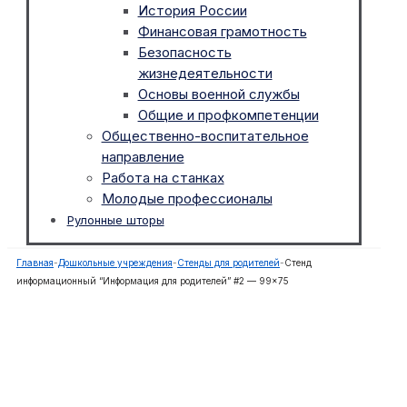
История России
Финансовая грамотность
Безопасность
жизнедеятельности
Основы военной службы
Общие и профкомпетенции
Общественно-воспитательное
направление
Работа на станках
Молодые профессионалы
Рулонные шторы
Главная
-
Дошкольные учреждения
-
Стенды для родителей
-
Стенд
информационный “Информация для родителей” #2 — 99×75