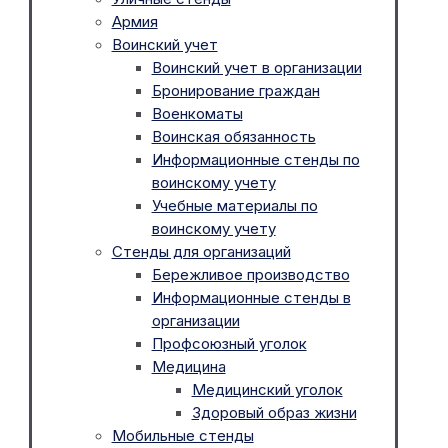
Армия
Воинский учет
Воинский учет в организации
Бронирование граждан
Военкоматы
Воинская обязанность
Информационные стенды по
воинскому учету
Учебные материалы по
воинскому учету
Стенды для организаций
Бережливое производство
Информационные стенды в
организации
Профсоюзный уголок
Медицина
Медицинский уголок
Здоровый образ жизни
Мобильные стенды