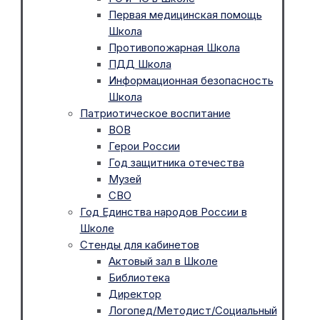
Первая медицинская помощь
Школа
Противопожарная Школа
ПДД Школа
Информационная безопасность
Школа
Патриотическое воспитание
ВОВ
Герои России
Год защитника отечества
Музей
СВО
Год Единства народов России в
Школе
Стенды для кабинетов
Актовый зал в Школе
Библиотека
Директор
Логопед/Методист/Социальный