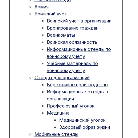
Армия
Воинский учет
Воинский учет в организации
Бронирование граждан
Военкоматы
Воинская обязанность
Информационные стенды по
воинскому учету
Учебные материалы по
воинскому учету
Стенды для организаций
Бережливое производство
Информационные стенды в
организации
Профсоюзный уголок
Медицина
Медицинский уголок
Здоровый образ жизни
Мобильные стенды