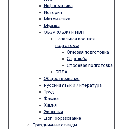
Информатика
История
Математика
Музыка
ОБЗР (ОБЖ) и НВП
Начальная военная
подготовка
Огневая подготовка
Стрельба
Строевая подготовка
БПЛА
Обществознание
Русский язык и Литература
Труд
Физика
Химия
Экология
Доп. образование
Праздничные стенды