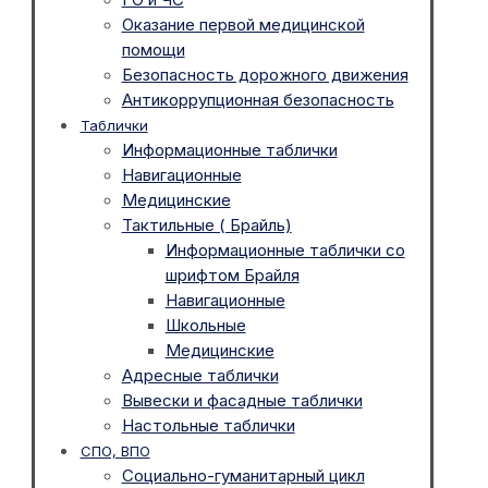
Оказание первой медицинской
помощи
Безопасность дорожного движения
Антикоррупционная безопасность
Таблички
Информационные таблички
Навигационные
Медицинские
Тактильные ( Брайль)
Информационные таблички со
шрифтом Брайля
Навигационные
Школьные
Медицинские
Адресные таблички
Вывески и фасадные таблички
Настольные таблички
СПО, ВПО
Социально-гуманитарный цикл