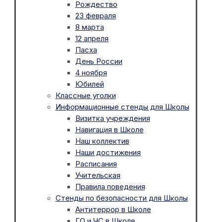
Рождество
23 февраля
8 марта
12 апреля
Пасха
День России
4 ноября
Юбилей
Классные уголки
Информационные стенды для Школы
Визитка учреждения
Навигация в Школе
Наш коллектив
Наши достижения
Расписания
Учительская
Правила поведения
Стенды по безопасности для Школы
Антитеррор в Школе
ГО и ЧС в Школе