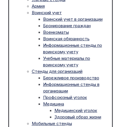
Армия
Воинский учет
Воинский учет в организации
Бронирование граждан
Военкоматы
Воинская обязанность
Информационные стенды по
воинскому учету
Учебные материалы по
воинскому учету
Стенды для организаций
Бережливое производство
Информационные стенды в
организации
Профсоюзный уголок
Медицина
Медицинский уголок
Здоровый образ жизни
Мобильные стенды