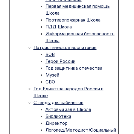
Первая медицинская помощь
Школа
Противопожарная Школа
ПДД Школа
Информационная безопасность
Школа
Патриотическое воспитание
ВОВ
Герои России
Год защитника отечества
Музей
СВО
Год Единства народов России в
Школе
Стенды для кабинетов
Актовый зал в Школе
Библиотека
Директор
Логопед/Методист/Социальный