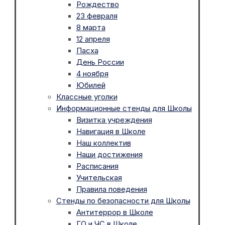
Рождество
23 февраля
8 марта
12 апреля
Пасха
День России
4 ноября
Юбилей
Классные уголки
Информационные стенды для Школы
Визитка учреждения
Навигация в Школе
Наш коллектив
Наши достижения
Расписания
Учительская
Правила поведения
Стенды по безопасности для Школы
Антитеррор в Школе
ГО и ЧС в Школе