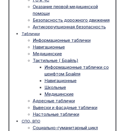
Оказание первой медицинской
помощи
Безопасность дорожного движения
Антикоррупционная безопасность
Таблички
Информационные таблички
Навигационные
Медицинские
Тактильные ( Брайль)
Информационные таблички со
шрифтом Брайля
Навигационные
Школьные
Медицинские
Адресные таблички
Вывески и фасадные таблички
Настольные таблички
СПО, ВПО
Социально-гуманитарный цикл