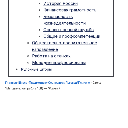
История России
Финансовая грамотность
Безопасность
жизнедеятельности
Основы военной службы
Общие и профкомпетенции
Общественно-воспитательное
направление
Работа на станках
Молодые профессионалы
Рулонные шторы
Главная
-
Школа
-
Предметные
-
Соцпедагог/Логопед/Психолог
-
Стенд
“Методическая работа” (11) — /Розовый