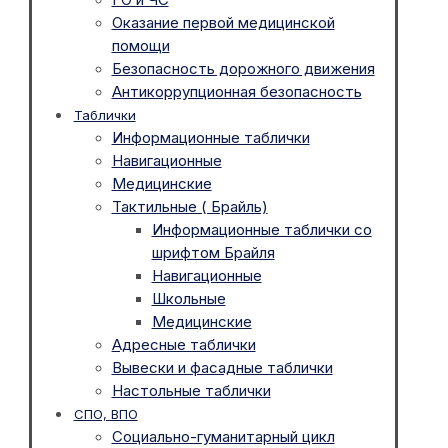
Оказание первой медицинской
помощи
Безопасность дорожного движения
Антикоррупционная безопасность
Таблички
Информационные таблички
Навигационные
Медицинские
Тактильные ( Брайль)
Информационные таблички со
шрифтом Брайля
Навигационные
Школьные
Медицинские
Адресные таблички
Вывески и фасадные таблички
Настольные таблички
СПО, ВПО
Социально-гуманитарный цикл