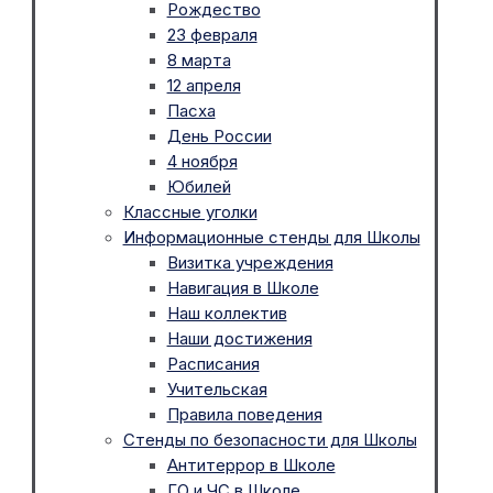
Рождество
23 февраля
8 марта
12 апреля
Пасха
День России
4 ноября
Юбилей
Классные уголки
Информационные стенды для Школы
Визитка учреждения
Навигация в Школе
Наш коллектив
Наши достижения
Расписания
Учительская
Правила поведения
Стенды по безопасности для Школы
Антитеррор в Школе
ГО и ЧС в Школе