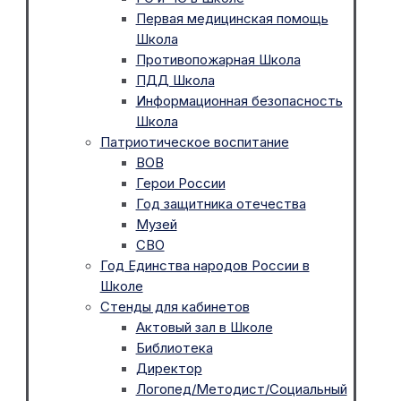
Первая медицинская помощь
Школа
Противопожарная Школа
ПДД Школа
Информационная безопасность
Школа
Патриотическое воспитание
ВОВ
Герои России
Год защитника отечества
Музей
СВО
Год Единства народов России в
Школе
Стенды для кабинетов
Актовый зал в Школе
Библиотека
Директор
Логопед/Методист/Социальный