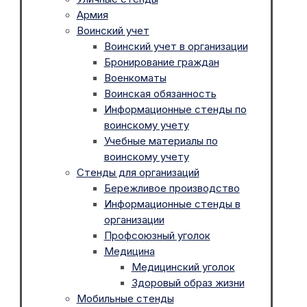
Армия
Воинский учет
Воинский учет в организации
Бронирование граждан
Военкоматы
Воинская обязанность
Информационные стенды по
воинскому учету
Учебные материалы по
воинскому учету
Стенды для организаций
Бережливое производство
Информационные стенды в
организации
Профсоюзный уголок
Медицина
Медицинский уголок
Здоровый образ жизни
Мобильные стенды