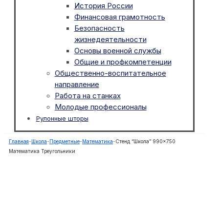
История России
Финансовая грамотность
Безопасность
жизнедеятельности
Основы военной службы
Общие и профкомпетенции
Общественно-воспитательное
направление
Работа на станках
Молодые профессионалы
Рулонные шторы
Главная
-
Школа
-
Предметные
-
Математика
-
Стенд “Школа” 990×750
Математика Треугольники