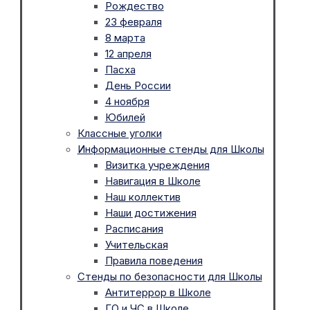
Рождество
23 февраля
8 марта
12 апреля
Пасха
День России
4 ноября
Юбилей
Классные уголки
Информационные стенды для Школы
Визитка учреждения
Навигация в Школе
Наш коллектив
Наши достижения
Расписания
Учительская
Правила поведения
Стенды по безопасности для Школы
Антитеррор в Школе
ГО и ЧС в Школе