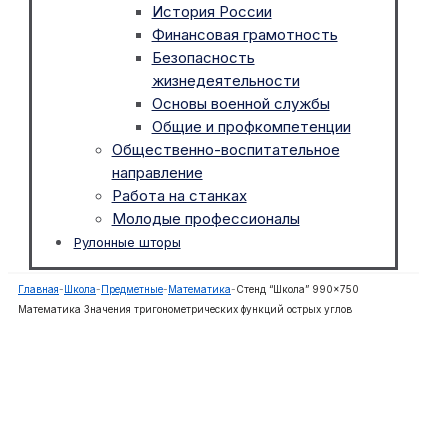
История России
Финансовая грамотность
Безопасность
жизнедеятельности
Основы военной службы
Общие и профкомпетенции
Общественно-воспитательное
направление
Работа на станках
Молодые профессионалы
Рулонные шторы
Главная
-
Школа
-
Предметные
-
Математика
-
Стенд “Школа” 990×750
Математика Значения тригонометрических функций острых углов