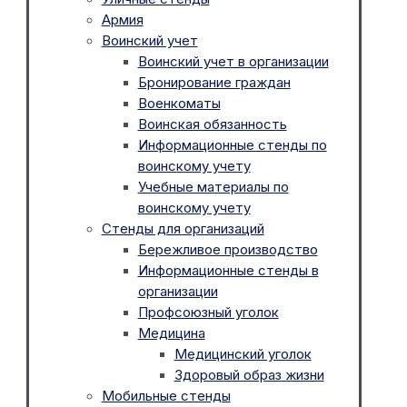
Армия
Воинский учет
Воинский учет в организации
Бронирование граждан
Военкоматы
Воинская обязанность
Информационные стенды по
воинскому учету
Учебные материалы по
воинскому учету
Стенды для организаций
Бережливое производство
Информационные стенды в
организации
Профсоюзный уголок
Медицина
Медицинский уголок
Здоровый образ жизни
Мобильные стенды