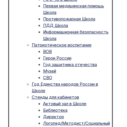
Первая медицинская помощь
Школа
Противопожарная Школа
ПДД Школа
Информационная безопасность
Школа
Патриотическое воспитание
ВОВ
Герои России
Год защитника отечества
Музей
СВО
Год Единства народов России в
Школе
Стенды для кабинетов
Актовый зал в Школе
Библиотека
Директор
Логопед/Методист/Социальный