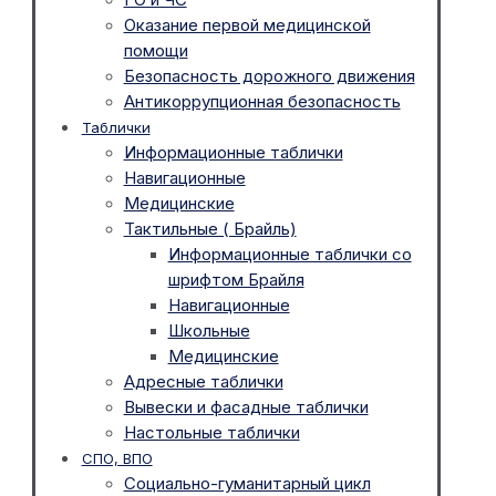
Оказание первой медицинской
помощи
Безопасность дорожного движения
Антикоррупционная безопасность
Таблички
Информационные таблички
Навигационные
Медицинские
Тактильные ( Брайль)
Информационные таблички со
шрифтом Брайля
Навигационные
Школьные
Медицинские
Адресные таблички
Вывески и фасадные таблички
Настольные таблички
СПО, ВПО
Социально-гуманитарный цикл