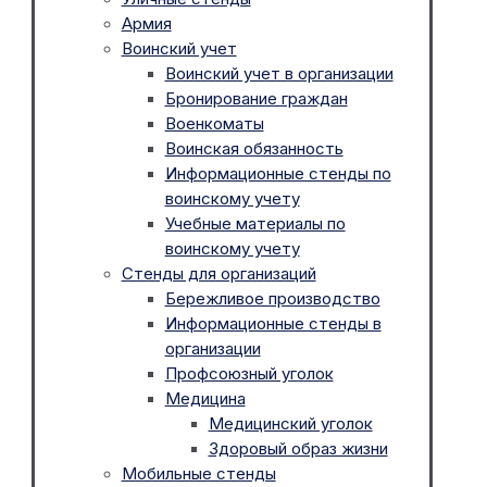
Армия
Воинский учет
Воинский учет в организации
Бронирование граждан
Военкоматы
Воинская обязанность
Информационные стенды по
воинскому учету
Учебные материалы по
воинскому учету
Стенды для организаций
Бережливое производство
Информационные стенды в
организации
Профсоюзный уголок
Медицина
Медицинский уголок
Здоровый образ жизни
Мобильные стенды