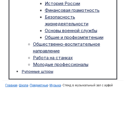
История России
Финансовая грамотность
Безопасность
жизнедеятельности
Основы военной службы
Общие и профкомпетенции
Общественно-воспитательное
направление
Работа на станках
Молодые профессионалы
Рулонные шторы
Главная
-
Школа
-
Предметные
-
Музыка
-
Стенд в музыкальный зал с арфой