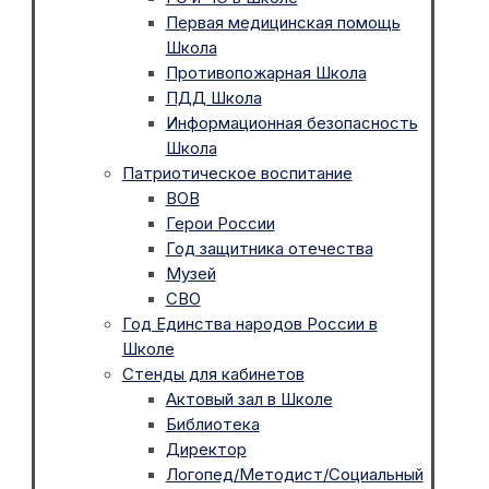
Первая медицинская помощь
Школа
Противопожарная Школа
ПДД Школа
Информационная безопасность
Школа
Патриотическое воспитание
ВОВ
Герои России
Год защитника отечества
Музей
СВО
Год Единства народов России в
Школе
Стенды для кабинетов
Актовый зал в Школе
Библиотека
Директор
Логопед/Методист/Социальный