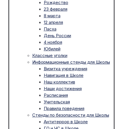
Рождество
23 февраля
8 марта
12 апреля
Пасха
День России
4 ноября
Юбилей
Классные уголки
Информационные стенды для Школы
Визитка учреждения
Навигация в Школе
Наш коллектив
Наши достижения
Расписания
Учительская
Правила поведения
Стенды по безопасности для Школы
Антитеррор в Школе
ГО и ЧС в Школе