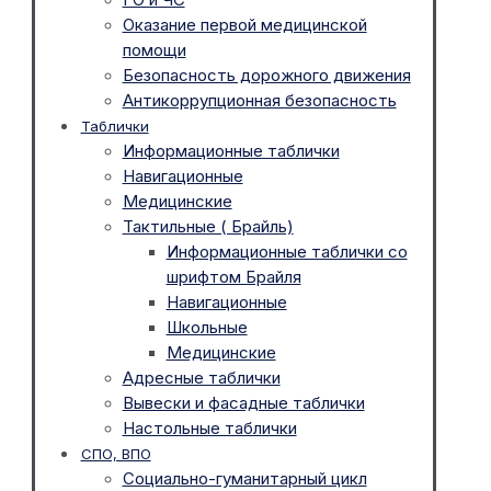
Оказание первой медицинской
помощи
Безопасность дорожного движения
Антикоррупционная безопасность
Таблички
Информационные таблички
Навигационные
Медицинские
Тактильные ( Брайль)
Информационные таблички со
шрифтом Брайля
Навигационные
Школьные
Медицинские
Адресные таблички
Вывески и фасадные таблички
Настольные таблички
СПО, ВПО
Социально-гуманитарный цикл