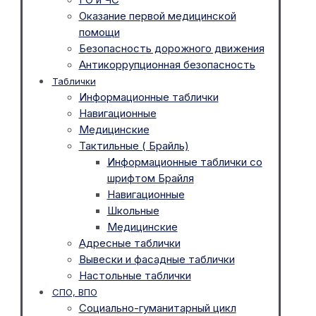
Оказание первой медицинской
помощи
Безопасность дорожного движения
Антикоррупционная безопасность
Таблички
Информационные таблички
Навигационные
Медицинские
Тактильные ( Брайль)
Информационные таблички со
шрифтом Брайля
Навигационные
Школьные
Медицинские
Адресные таблички
Вывески и фасадные таблички
Настольные таблички
СПО, ВПО
Социально-гуманитарный цикл