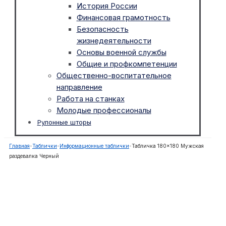
История России
Финансовая грамотность
Безопасность
жизнедеятельности
Основы военной службы
Общие и профкомпетенции
Общественно-воспитательное
направление
Работа на станках
Молодые профессионалы
Рулонные шторы
Главная
-
Таблички
-
Информационные таблички
-
Табличка 180×180 Мужская
раздевалка Черный