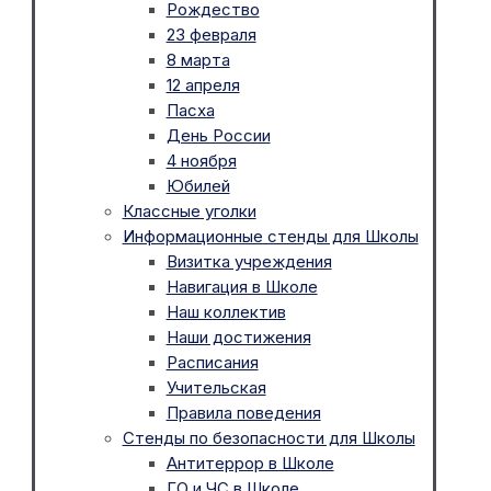
Рождество
23 февраля
8 марта
12 апреля
Пасха
День России
4 ноября
Юбилей
Классные уголки
Информационные стенды для Школы
Визитка учреждения
Навигация в Школе
Наш коллектив
Наши достижения
Расписания
Учительская
Правила поведения
Стенды по безопасности для Школы
Антитеррор в Школе
ГО и ЧС в Школе