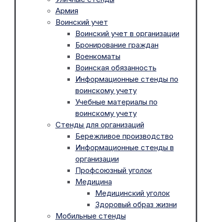
Армия
Воинский учет
Воинский учет в организации
Бронирование граждан
Военкоматы
Воинская обязанность
Информационные стенды по
воинскому учету
Учебные материалы по
воинскому учету
Стенды для организаций
Бережливое производство
Информационные стенды в
организации
Профсоюзный уголок
Медицина
Медицинский уголок
Здоровый образ жизни
Мобильные стенды