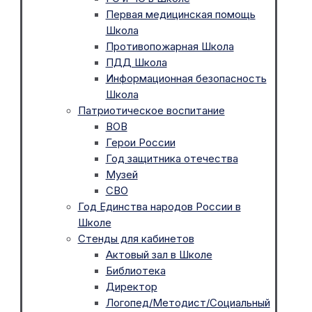
Первая медицинская помощь
Школа
Противопожарная Школа
ПДД Школа
Информационная безопасность
Школа
Патриотическое воспитание
ВОВ
Герои России
Год защитника отечества
Музей
СВО
Год Единства народов России в
Школе
Стенды для кабинетов
Актовый зал в Школе
Библиотека
Директор
Логопед/Методист/Социальный