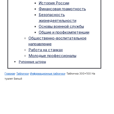
История России
Финансовая грамотность
Безопасность
жизнедеятельности
Основы военной службы
Общие и профкомпетенции
Общественно-воспитательное
направление
Работа на станках
Молодые профессионалы
Рулонные шторы
Главная
-
Таблички
-
Информационные таблички
-
Табличка 300×100 На
туалет Белый