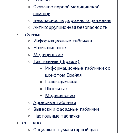
Оказание первой медицинской
помощи
Безопасность дорожного движения
Антикоррупционная безопасность
Таблички
Информационные таблички
Навигационные
Медицинские
Тактильные ( Брайль)
Информационные таблички со
шрифтом Брайля
Навигационные
Школьные
Медицинские
Адресные таблички
Вывески и фасадные таблички
Настольные таблички
СПО, ВПО
Социально-гуманитарный цикл