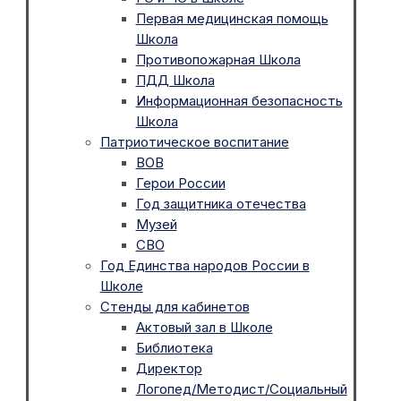
Первая медицинская помощь
Школа
Противопожарная Школа
ПДД Школа
Информационная безопасность
Школа
Патриотическое воспитание
ВОВ
Герои России
Год защитника отечества
Музей
СВО
Год Единства народов России в
Школе
Стенды для кабинетов
Актовый зал в Школе
Библиотека
Директор
Логопед/Методист/Социальный