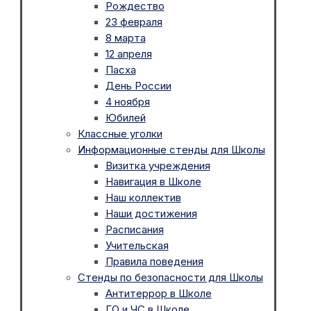
Рождество
23 февраля
8 марта
12 апреля
Пасха
День России
4 ноября
Юбилей
Классные уголки
Информационные стенды для Школы
Визитка учреждения
Навигация в Школе
Наш коллектив
Наши достижения
Расписания
Учительская
Правила поведения
Стенды по безопасности для Школы
Антитеррор в Школе
ГО и ЧС в Школе