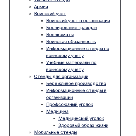
Армия
Воинский учет
Воинский учет в организации
Бронирование граждан
Военкоматы
Воинская обязанность
Информационные стенды по
воинскому учету
Учебные материалы по
воинскому учету
Стенды для организаций
Бережливое производство
Информационные стенды в
организации
Профсоюзный уголок
Медицина
Медицинский уголок
Здоровый образ жизни
Мобильные стенды