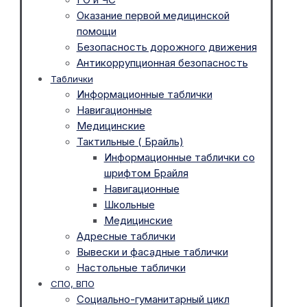
Оказание первой медицинской
помощи
Безопасность дорожного движения
Антикоррупционная безопасность
Таблички
Информационные таблички
Навигационные
Медицинские
Тактильные ( Брайль)
Информационные таблички со
шрифтом Брайля
Навигационные
Школьные
Медицинские
Адресные таблички
Вывески и фасадные таблички
Настольные таблички
СПО, ВПО
Социально-гуманитарный цикл