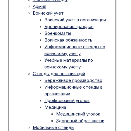
Армия
Воинский учет
Воинский учет в организации
Бронирование граждан
Военкоматы
Воинская обязанность
Информационные стенды по
воинскому учету
Учебные материалы по
воинскому учету
Стенды для организаций
Бережливое производство
Информационные стенды в
организации
Профсоюзный уголок
Медицина
Медицинский уголок
Здоровый образ жизни
Мобильные стенды