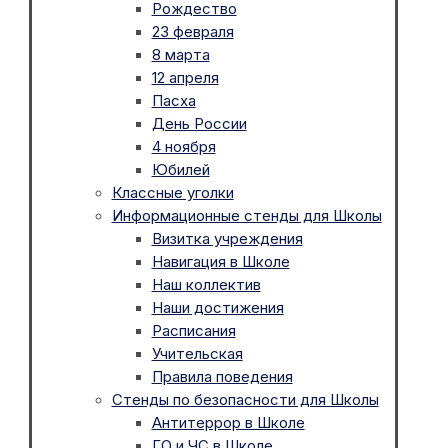
Рождество
23 февраля
8 марта
12 апреля
Пасха
День России
4 ноября
Юбилей
Классные уголки
Информационные стенды для Школы
Визитка учреждения
Навигация в Школе
Наш коллектив
Наши достижения
Расписания
Учительская
Правила поведения
Стенды по безопасности для Школы
Антитеррор в Школе
ГО и ЧС в Школе